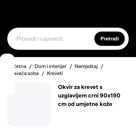
Pretraži
Početna
Dom i interijer
Namještaj
Spavaća soba
Kreveti
Okvir za krevet s
uzglavljem crni 90x190
cm od umjetne kože