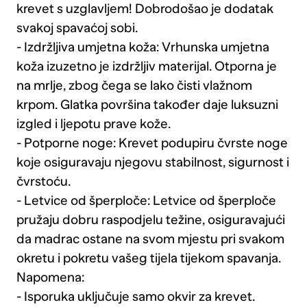
krevet s uzglavljem! Dobrodošao je dodatak
svakoj spavaćoj sobi.
- Izdržljiva umjetna koža: Vrhunska umjetna
koža izuzetno je izdržljiv materijal. Otporna je
na mrlje, zbog čega se lako čisti vlažnom
krpom. Glatka površina također daje luksuzni
izgled i ljepotu prave kože.
- Potporne noge: Krevet podupiru čvrste noge
koje osiguravaju njegovu stabilnost, sigurnost i
čvrstoću.
- Letvice od šperploče: Letvice od šperploče
pružaju dobru raspodjelu težine, osiguravajući
da madrac ostane na svom mjestu pri svakom
okretu i pokretu vašeg tijela tijekom spavanja.
Napomena:
- Isporuka uključuje samo okvir za krevet.