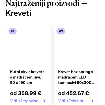
—
Najtraženiji proizvodi
Kreveti
#1
#2
Kutni okvir kreveta
Krevet box spring s
s madracem, sivi,
madracem LED
90 x 190 cm
tamnosivi 90x200
cm baršun
od 358,99 €
od 452,67 €
Vidi u 2 trgovine
Vidi u Zebra.hr