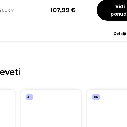
Vidi
107,99 €
x 200 cm
ponud
Detalji
eveti
#3
#4