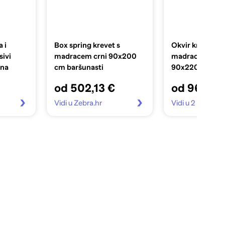
 i
Box spring krevet s
Okvir kreveta b
ivi
madracem crni 90x200
madraca tamno
ina
cm baršunasti
90x220 cm bar
od 502,13 €
od 96,99 
Vidi u Zebra.hr
Vidi u 2 trgovin