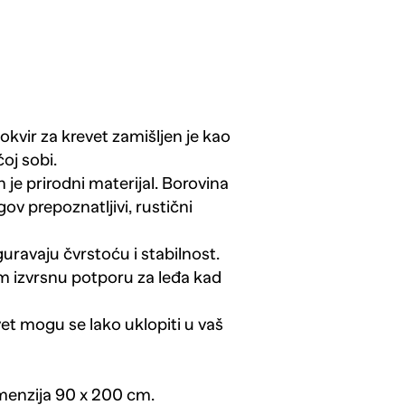
okvir za krevet zamišljen je kao
oj sobi.
je prirodni materijal. Borovina
ov prepoznatljivi, rustični
iguravaju čvrstoću i stabilnost.
m izvrsnu potporu za leđa kad
vet mogu se lako uklopiti u vaš
imenzija 90 x 200 cm.