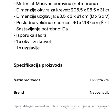
- Materijal: Masivna borovina (netretirana)
- Dimenzije okvira za krevet: 205,5 x 95,5 x 31 c
- Dimenzije uzglavlja: 93,5 x 3 x 81 cm (D x Š x V
- Prikladna veličina madraca: 90 x 200 cm (Š x 
- Sastavljanje potrebno: Da
- Isporuka sadrži:
- 1 x okvir za krevet
- 1 x uzglavlje
Specifikacija proizvoda
Naziv proizvoda
Okvir za kr
Brend
Nepoznati 
Cijene i detalji o proizvodima dolaze iz vanjskih izvora i mjenjaju se dnevnim a