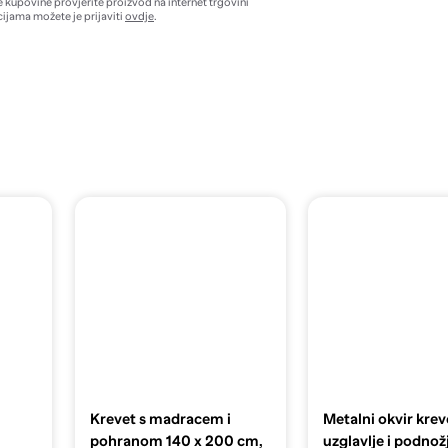
e kupovine provjerite proizvod na internet trgovini
ijama možete je prijaviti
ovdje
.
Krevet s madracem i
Metalni okvir krev
pohranom 140 x 200 cm,
uzglavlje i podnožj