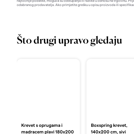
najtočnije podatke, moguća su odstupanja ili razlike u odnosu na trgovinu. Prij
odabranog prodavatelja. Ako primjetite grešku u opisu proizvoda ili specifikac
Što drugi upravo gledaju
Krevet s oprugama i
Boxspring krevet,
madracem plavi 180x200
140x200 cm, sivi