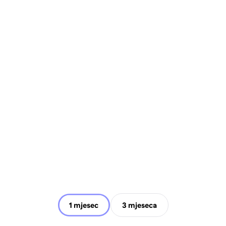
1 mjesec
3 mjeseca