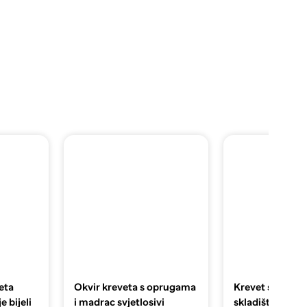
eta
Okvir kreveta s oprugama
Krevet s madra
e bijeli
i madrac svjetlosivi
skladištem 200