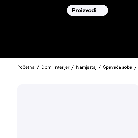
Osiguranja
Proizvodi
Namirnic
Pronađi, usporedi i donesi
najbolju
odluku o kupnji.
Početna
Dom i interijer
Namještaj
Spavaća soba