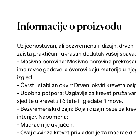
Informacije o proizvodu
Uz jednostavan, ali bezvremenski dizajn, drveni 
zaista praktičan i ukrasan dodatak vašoj spavać
- Masivna borovina: Masivna borovina prekrasan 
ima ravne godove, a čvorovi daju materijalu njeg
izgled.
- Čvrst i stabilan okvir: Drveni okviri kreveta os
- Udobna potpora: Uzglavlje za krevet pruža va
sjedite u krevetu i čitate ili gledate filmove.
- Bezvremenski dizajn: Boja i dizajn baze za kre
interijer. Napomena:
- Madrac nije uključen.
- Ovaj okvir za krevet prikladan je za madrac d