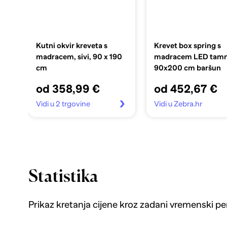
Kutni okvir kreveta s
Krevet box spring s
madracem, sivi, 90 x 190
madracem LED tamn
cm
90x200 cm baršun
od 358,99 €
od 452,67 €
Vidi u 2 trgovine
Vidi u Zebra.hr
Statistika
Prikaz kretanja cijene kroz zadani vremenski pe