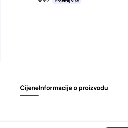
borov...
Pročitaj više
Cijene
Informacije o proizvodu