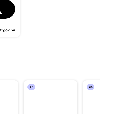
u
 trgovine
#5
#6