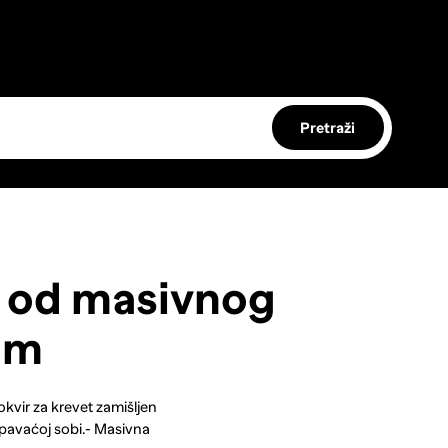
Pretraži
t od masivnog
cm
okvir za krevet zamišljen
spavaćoj sobi.- Masivna