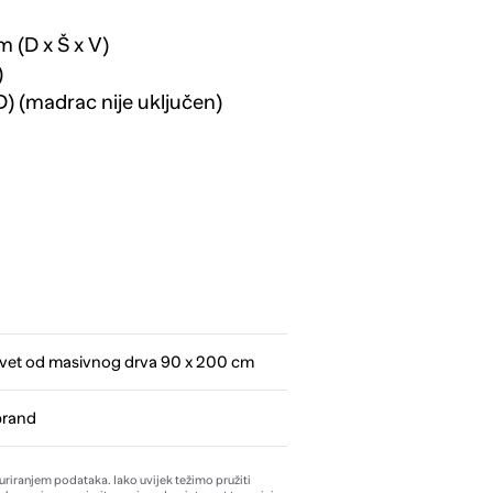
m (D x Š x V)
)
D) (madrac nije uključen)
evet od masivnog drva 90 x 200 cm
brand
žuriranjem podataka. Iako uvijek težimo pružiti