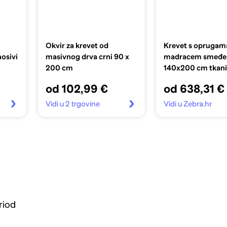
Okvir za krevet od
Krevet s oprugama
osivi
masivnog drva crni 90 x
madracem smeđes
200 cm
140x200 cm tkan
od 102,99 €
od 638,31 €
Vidi u 2 trgovine
Vidi u Zebra.hr
riod