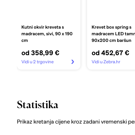
Kutni okvir kreveta s
Krevet box spring s
madracem, sivi, 90 x 190
madracem LED tamn
cm
90x200 cm baršun
od 358,99 €
od 452,67 €
Vidi u 2 trgovine
Vidi u Zebra.hr
Statistika
Prikaz kretanja cijene kroz zadani vremenski pe