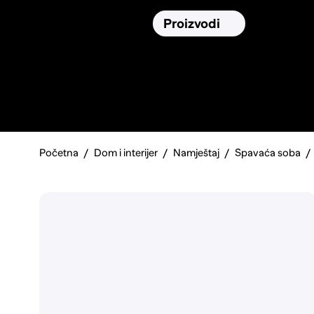
Osiguranja
Proizvodi
Namirnic
Pronađi, usporedi i donesi
najbolju
odluku o kupnji.
Početna
Dom i interijer
Namještaj
Spavaća soba