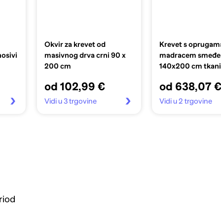
Okvir za krevet od
Krevet s oprugama
osivi
masivnog drva crni 90 x
madracem smeđes
200 cm
140x200 cm tkan
od 102,99 €
od 638,07 
Vidi u 3 trgovine
Vidi u 2 trgovine
riod