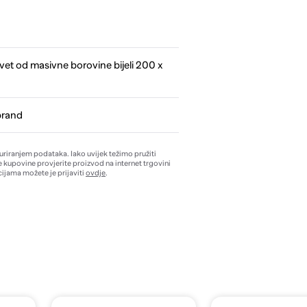
vet od masivne borovine bijeli 200 x
brand
žuriranjem podataka. Iako uvijek težimo pružiti
e kupovine provjerite proizvod na internet trgovini
ijama možete je prijaviti
ovdje
.