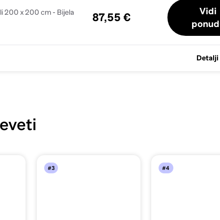
Vidi
li 200 x 200 cm - Bijela
87,55 €
ponud
Detalji
eveti
#3
#4