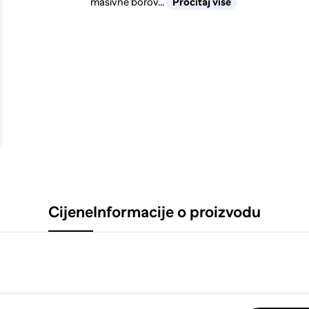
masivne borov...
Pročitaj više
Cijene
Informacije o proizvodu