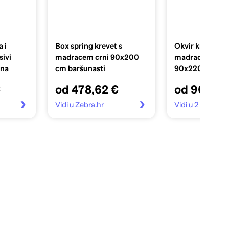
 i
Box spring krevet s
Okvir kreveta b
ivi
madracem crni 90x200
madraca tamno
ina
cm baršunasti
90x220 cm bar
€
od 478,62 €
od 96,99 
Vidi u Zebra.hr
Vidi u 2 trgovin