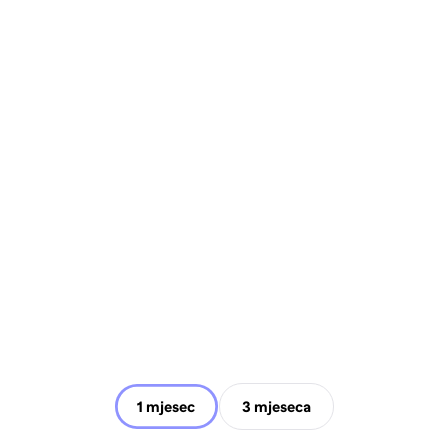
1 mjesec
3 mjeseca