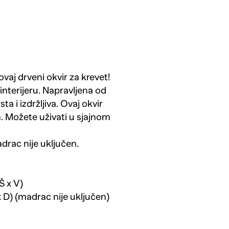
aj drveni okvir za krevet!
nterijeru. Napravljena od
a i izdržljiva. Ovaj okvir
. Možete uživati u sjajnom
drac nije uključen.
Š x V)
 D) (madrac nije uključen)