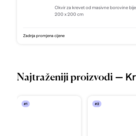
Okvir za krevet od masivne borovine bije
200 x 200 cm
Zadnja promjena cijene
— Kr
Najtraženiji proizvodi
#1
#2