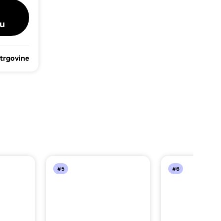
u
 trgovine
#5
#6