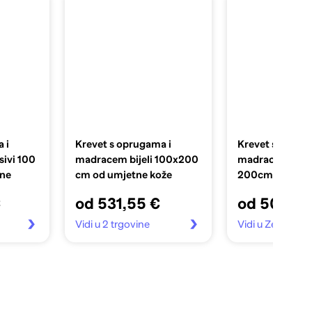
 i
Krevet s oprugama i
Krevet s oprug
ivi 100
madracem bijeli 100x200
madracem crni 
ine
cm od umjetne kože
200cm od tkan
€
od 531,55 €
od 503,34
Vidi u 2 trgovine
Vidi u Zebra.hr