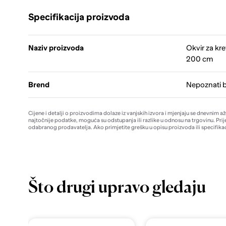
Specifikacija proizvoda
Naziv proizvoda
Okvir za kre
200 cm
Brend
Nepoznati 
Cijene i detalji o proizvodima dolaze iz vanjskih izvora i mjenjaju se dnevnim a
najtočnije podatke, moguća su odstupanja ili razlike u odnosu na trgovinu. Prij
odabranog prodavatelja. Ako primjetite grešku u opisu proizvoda ili specifikac
Što drugi upravo gledaju