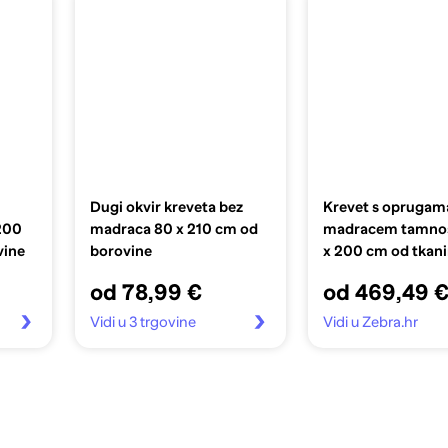
Dugi okvir kreveta bez
Krevet s oprugama
200
madraca 80 x 210 cm od
madracem tamnos
vine
borovine
x 200 cm od tkan
od 78,99 €
od 469,49 
Vidi u 3 trgovine
Vidi u Zebra.hr