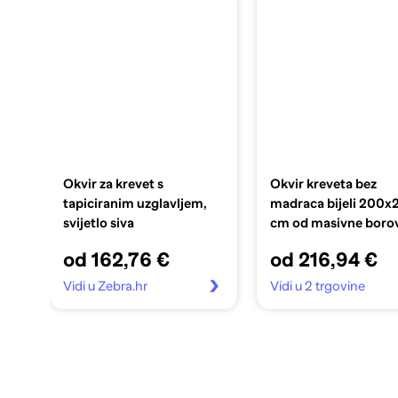
Okvir za krevet s
Okvir kreveta bez
tapiciranim uzglavljem,
madraca bijeli 200x
svijetlo siva
cm od masivne boro
od 162,76 €
od 216,94 €
Vidi u Zebra.hr
Vidi u 2 trgovine