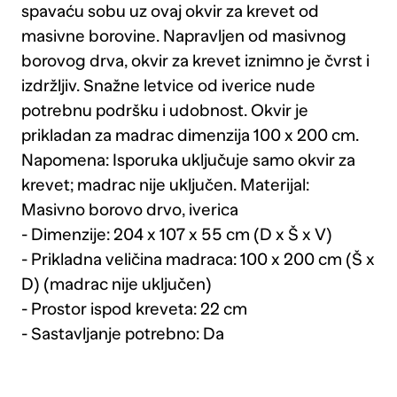
spavaću sobu uz ovaj okvir za krevet od
masivne borovine. Napravljen od masivnog
borovog drva, okvir za krevet iznimno je čvrst i
izdržljiv. Snažne letvice od iverice nude
potrebnu podršku i udobnost. Okvir je
prikladan za madrac dimenzija 100 x 200 cm.
Napomena: Isporuka uključuje samo okvir za
krevet; madrac nije uključen. Materijal:
Masivno borovo drvo, iverica
- Dimenzije: 204 x 107 x 55 cm (D x Š x V)
- Prikladna veličina madraca: 100 x 200 cm (Š x
D) (madrac nije uključen)
- Prostor ispod kreveta: 22 cm
- Sastavljanje potrebno: Da