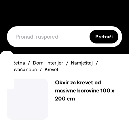
Pretraži
Početna
Dom i interijer
Namještaj
Spavaća soba
Kreveti
Okvir za krevet od
masivne borovine 100 x
200 cm