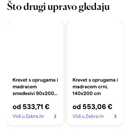
Što drugi upravo gledaju
Krevet s oprugama i
Krevet s oprugama i
madracem
madracem crni,
smeđesivi 90x200
140x200 cm
cm od tkanine
od 533,71 €
od 553,06 €
Vidi u Zebra.hr
Vidi u Zebra.hr