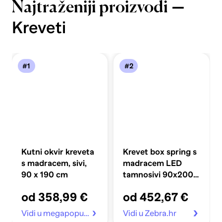
—
Najtraženiji proizvodi
Kreveti
#1
#2
Kutni okvir kreveta
Krevet box spring s
s madracem, sivi,
madracem LED
90 x 190 cm
tamnosivi 90x200
cm baršun
od 358,99 €
od 452,67 €
Vidi u megapopust.hr
Vidi u Zebra.hr