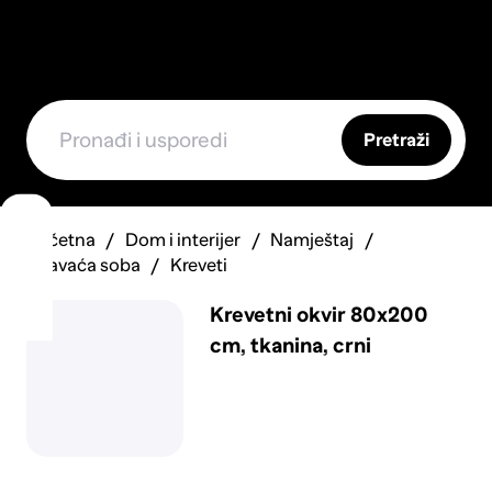
Pretraži
Početna
Dom i interijer
Namještaj
Spavaća soba
Kreveti
Krevetni okvir 80x200
cm, tkanina, crni