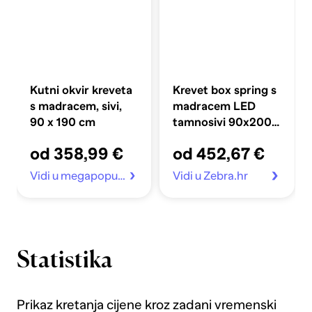
Kutni okvir kreveta
Krevet box spring s
s madracem, sivi,
madracem LED
90 x 190 cm
tamnosivi 90x200
cm baršun
od 358,99 €
od 452,67 €
Vidi u megapopust.hr
Vidi u Zebra.hr
Statistika
Prikaz kretanja cijene kroz zadani vremenski