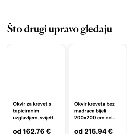
Što drugi upravo gledaju
Okvir za krevet s
Okvir kreveta bez
tapiciranim
madraca bijeli
uzglavljem, svijetlo
200x200 cm od
siva
masivne borovine
od 162,76 €
od 216,94 €