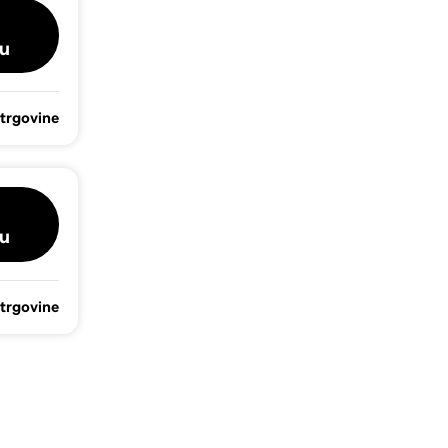
u
 trgovine
u
 trgovine