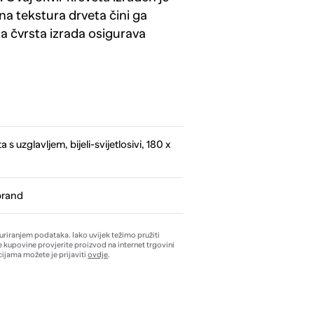
na tekstura drveta čini ga
a čvrsta izrada osigurava
 s uzglavljem, bijeli-svijetlosivi, 180 x
brand
žuriranjem podataka. Iako uvijek težimo pružiti
e kupovine provjerite proizvod na internet trgovini
ijama možete je prijaviti
ovdje
.