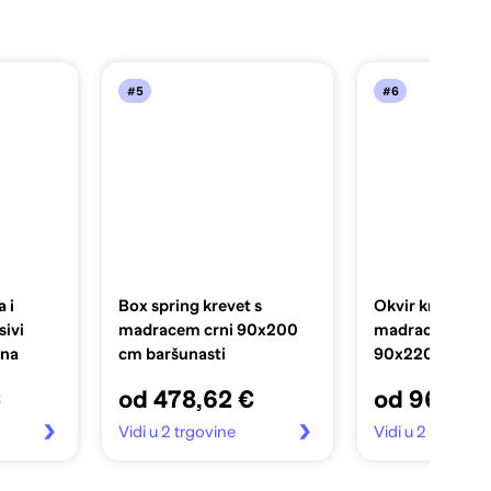
#5
#6
 i
Box spring krevet s
Okvir kreveta b
ivi
madracem crni 90x200
madraca tamno
ina
cm baršunasti
90x220 cm bar
€
od 478,62 €
od 96,99 
Vidi u 2 trgovine
Vidi u 2 trgovin