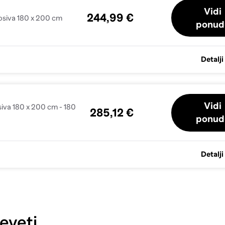
Vidi
244,99 €
tlosiva 180 x 200 cm
ponud
Detalji
Vidi
losiva 180 x 200 cm - 180
285,12 €
ponud
Detalji
eveti