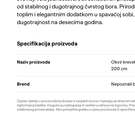
od stabilnog i dugotrajnog čvrstog bora. Prirod
toplim i elegantnim dodatkom u spavaćoj sobi, 
dugotrajnost na desecima godina.
Specifikacija proizvoda
Naziv proizvoda
Okvir kreveta
200 cm
Brend
Nepoznati 
Cijene i detalji o proizvodima dolaze iz vanjskih izvora i mjenjaju se dnevnim a
najtočnije podatke, moguća su odstupanja ili razlike u odnosu na trgovinu. Prij
odabranog prodavatelja. Ako primjetite grešku u opisu proizvoda ili specifikac