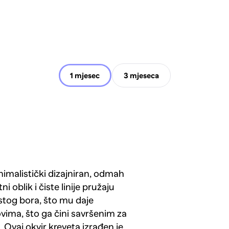
1 mjesec
3 mjeseca
nimalistički dizajniran, odmah
oblik i čiste linije pružaju
stog bora, što mu daje
lovima, što ga čini savršenim za
p. Ovaj okvir kreveta izrađen je