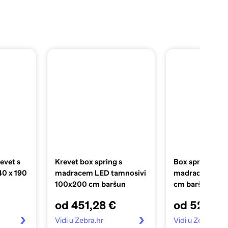
revet s
Krevet box spring s
Box spring krev
140 x 190
madracem LED tamnosivi
madracem crni
100x200 cm baršun
cm baršunasti
od 451,28 €
od 526,77
Vidi u Zebra.hr
Vidi u Zebra.hr