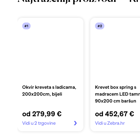
#1
#2
Okvir kreveta s ladicama,
Krevet box spring s
200x200cm, bijeli
madracem LED tamn
90x200 cm baršun
od 279,99 €
od 452,67 €
Vidi u 2 trgovine
Vidi u Zebra.hr