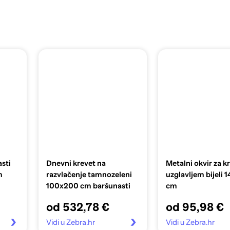
asti
Dnevni krevet na
Metalni okvir za k
m
razvlačenje tamnozeleni
uzglavljem bijeli 
100x200 cm baršunasti
cm
od 532,78 €
od 95,98 €
Vidi u Zebra.hr
Vidi u Zebra.hr