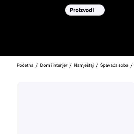
Osiguranja
Proizvodi
Namirnic
Pronađi, usporedi i donesi
najbolju
odluku o kupnji.
Početna
Dom i interijer
Namještaj
Spavaća soba