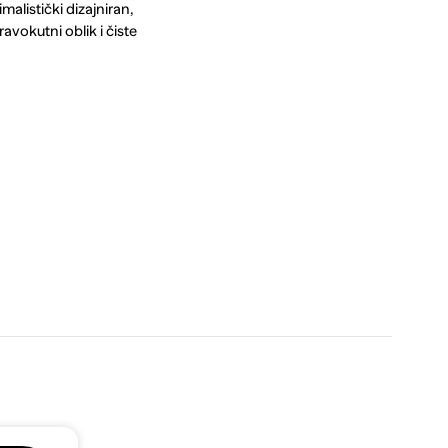
malistički dizajniran,
vokutni oblik i čiste