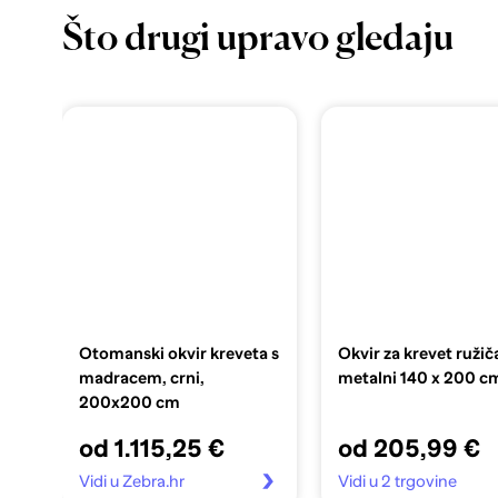
Što drugi upravo gledaju
Otomanski okvir kreveta s
Okvir za krevet ružič
madracem, crni,
metalni 140 x 200 c
200x200 cm
od 1.115,25 €
od 205,99 €
Vidi u Zebra.hr
Vidi u 2 trgovine