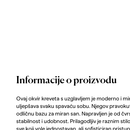
Informacije o proizvodu
Ovaj okvir kreveta s uzglavljem je moderno i mi
uljepšava svaku spavaću sobu. Njegov pravokutni 
odličnu bazu za miran san. Napravljen je od čvr
stabilnost i udobnost. Prilagodljiv je raznim sti
sve koji vole jednostavan, ali sofisticiran pristu