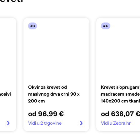
#3
#4
Okvir za krevet od
Krevet s oprugama
osivi
masivnog drva crni 90 x
madracem smeđes
200 cm
140x200 cm tkan
od 96,99 €
od 638,07 
Vidi u 2 trgovine
Vidi u Zebra.hr