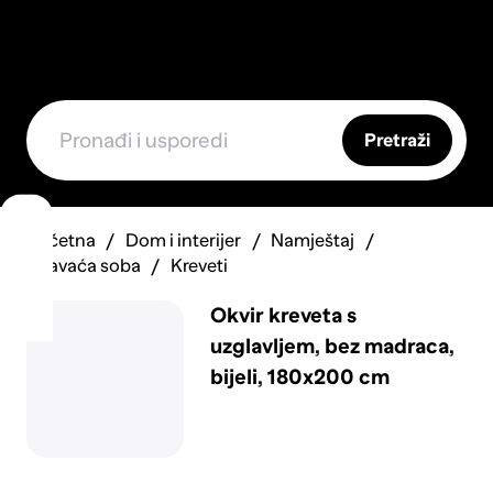
Pretraži
Početna
Dom i interijer
Namještaj
Spavaća soba
Kreveti
Okvir kreveta s
uzglavljem, bez madraca,
bijeli, 180x200 cm