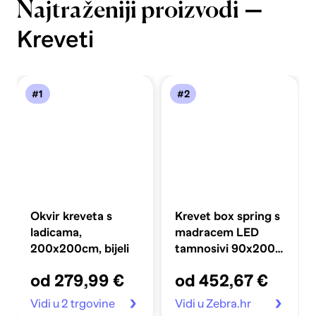
—
Najtraženiji proizvodi
Kreveti
#1
#2
Okvir kreveta s
Krevet box spring s
ladicama,
madracem LED
200x200cm, bijeli
tamnosivi 90x200
cm baršun
od 279,99 €
od 452,67 €
Vidi u 2 trgovine
Vidi u Zebra.hr