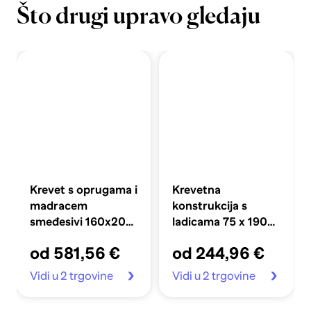
Što drugi upravo gledaju
Krevet s oprugama i
Krevetna
madracem
konstrukcija s
smeđesivi 160x200
ladicama 75 x 190
cm tkanina
cm, dimljeni hrast
od 581,56 €
od 244,96 €
Vidi u 2 trgovine
Vidi u 2 trgovine