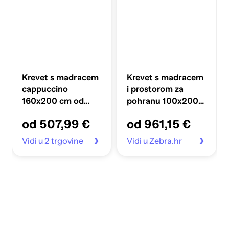
Krevet s madracem
Krevet s madracem
cappuccino
i prostorom za
160x200 cm od
pohranu 100x200
umjetne kože
cm, blok s
od 507,99 €
od 961,15 €
kvadratićima,
tamno siva
Vidi u 2 trgovine
Vidi u Zebra.hr