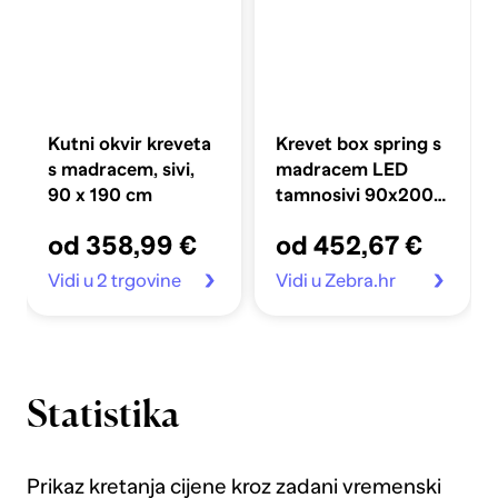
Kutni okvir kreveta
Krevet box spring s
s madracem, sivi,
madracem LED
90 x 190 cm
tamnosivi 90x200
cm baršun
od 358,99 €
od 452,67 €
Vidi u 2 trgovine
Vidi u Zebra.hr
Statistika
Prikaz kretanja cijene kroz zadani vremenski