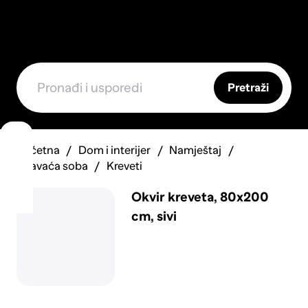
Pretraži
Početna
Dom i interijer
Namještaj
Spavaća soba
Kreveti
Okvir kreveta, 80x200
cm, sivi