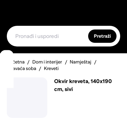
Pretraži
Početna
Dom i interijer
Namještaj
Spavaća soba
Kreveti
Okvir kreveta, 140x190
cm, sivi