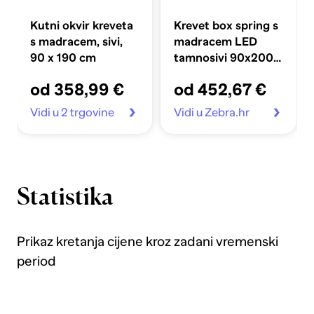
Kutni okvir kreveta
Krevet box spring s
s madracem, sivi,
madracem LED
90 x 190 cm
tamnosivi 90x200
cm baršun
od 358,99 €
od 452,67 €
Vidi u 2 trgovine
Vidi u Zebra.hr
Statistika
Prikaz kretanja cijene kroz zadani vremenski
period