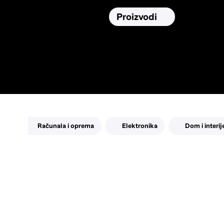
Osiguranja
Proizvodi
Namirnic
Pronađi, usporedi i donesi
najbolju
odluku o kupnji.
Računala i oprema
Elektronika
Dom i interij