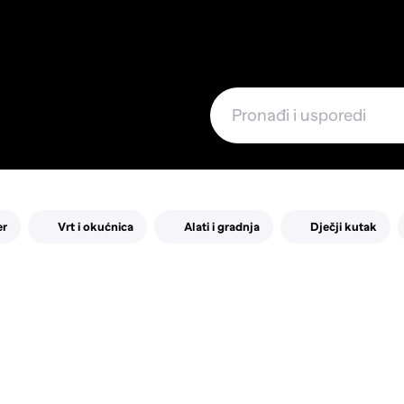
e
er
Vrt i okućnica
Alati i gradnja
Dječji kutak