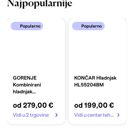
Najpopularnije
Popularno
Popularno
GORENJE
KONČAR Hladnjak
Kombinirani
HL55204BM
hladnjak
FLRK14EPS4
od 279,00 €
od 199,00 €
Vidi u 2 trgovine
Vidi u centar tehnike