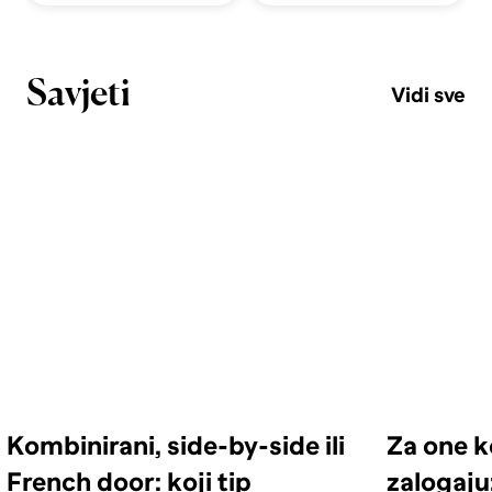
Savjeti
Vidi sve
Kombinirani, side-by-side ili
Za one k
French door: koji tip
zalogaju