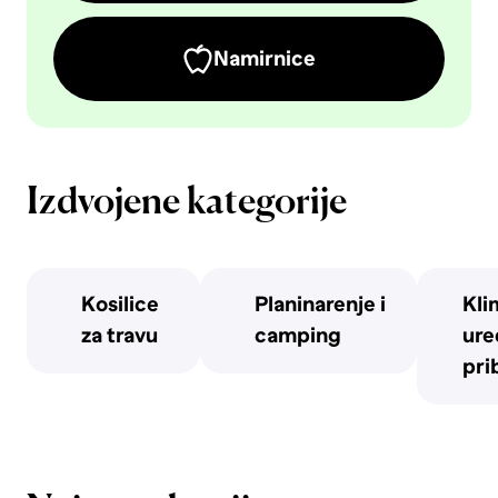
Namirnice
Izdvojene kategorije
Kosilice
Planinarenje i
Kli
za travu
camping
uređ
pri