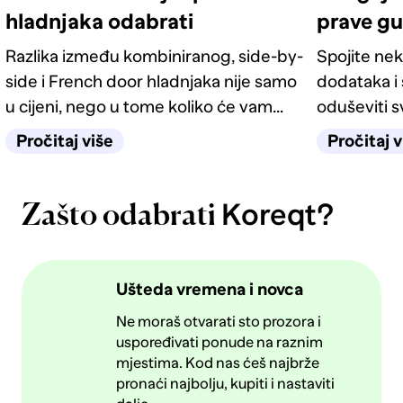
hladnjaka odabrati
prave g
Razlika između kombiniranog, side-by-
Spojite nek
side i French door hladnjaka nije samo
dodataka i 
u cijeni, nego u tome koliko će vam
oduševiti 
život u kuhinji biti jednostavan
četiri odlič
Pročitaj više
Pročitaj v
sljedećih deset godina.
Koreqt?
Zašto odabrati
Ušteda vremena i novca
Ne moraš otvarati sto prozora i
uspoređivati ponude na raznim
mjestima. Kod nas ćeš najbrže
pronaći najbolju, kupiti i nastaviti