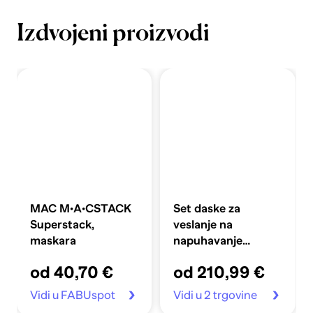
Izdvojeni proizvodi
MAC M·A·CSTACK
Set daske za
Superstack,
veslanje na
maskara
napuhavanje
360x81x10 cm,
od 40,70 €
od 210,99 €
plavi
Vidi u FABUspot
Vidi u 2 trgovine