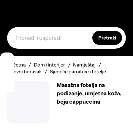
Pretraži
Početna
Dom i interijer
Namještaj
Dnevni boravak
Sjedeće garniture i fotelje
Masažna fotelja na
podizanje, umjetna koža,
boja cappuccina