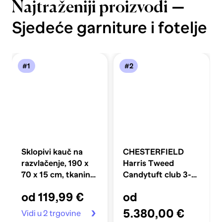
—
Najtraženiji proizvodi
Sjedeće garniture i fotelje
#1
#2
Sklopivi kauč na
CHESTERFIELD
razvlačenje, 190 x
Harris Tweed
70 x 15 cm, tkanina,
Candytuft club 3-
crni
Sjedišta Trosjed
od 119,99 €
od
5.380,00 €
Vidi u 2 trgovine