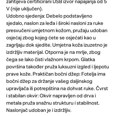
zahtijeva certificirani USB izvor napajanja od 5
V (nije uključen).
Udobno sjedenja: Debelo podstavljeno
sjedalo, naslon za leđa i široki nasloni za ruke
presvučeni umjetnom kožom, pružaju udoban
osjećaj zbog kojeg ćete se osjećati kao u
zagrljaju dok sjedite. Umjetna koža izuzetno je
izdržljiv materijal. Otporna je na mrlje, zbog
čega se lako čisti vlažnom krpom. Glatka
površina također pruža luksuzni izgled i ljepotu
prave kože. Praktičan bočni džep: Fotelja ima
bočni džep za držanje vašeg daljinskog
upravljača ili potrepština na dohvat ruke. Čvrst
i stabilan okvir: Okvir napravljen od drva i
metala pruža snažnu strukturu i stabilnost.
Naslonjač udoban je i izdržljiv.