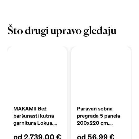
Što drugi upravo gledaju
MAKAMII Bež
Paravan sobna
baršunasti kutna
pregrada 5 panela
garnitura Lokua,
200x220 cm,
285x191x70,05 cm
tkanina, antracit
od 2.739,00 €
od 56,99 €