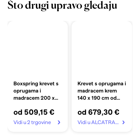
Što drugi upravo gledaju
Boxspring krevet s
Krevet s oprugama i
oprugama i
madracem krem
madracem 200 x
140 x 190 cm od
200 cm umjetna
tkanine
od 509,15 €
od 679,30 €
koža, krema
Vidi u 2 trgovine
Vidi u ALCATRAZ.hr