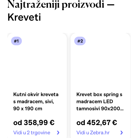
—
Najtraženiji proizvodi
Kreveti
#1
#2
Kutni okvir kreveta
Krevet box spring s
s madracem, sivi,
madracem LED
90 x 190 cm
tamnosivi 90x200
cm baršun
od 358,99 €
od 452,67 €
Vidi u 2 trgovine
Vidi u Zebra.hr