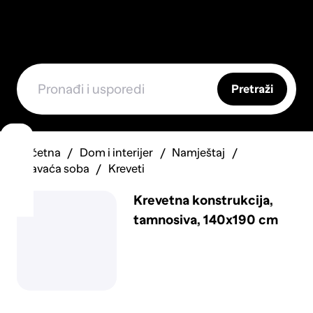
Pretraži
Početna
Dom i interijer
Namještaj
Spavaća soba
Kreveti
Krevetna konstrukcija,
tamnosiva, 140x190 cm