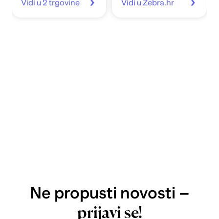
Vidi u 2 trgovine
Vidi u Zebra.hr
Ne propusti novosti –
prijavi se!