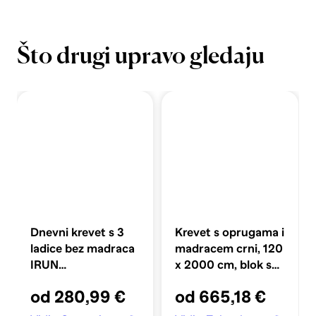
Što drugi upravo gledaju
Dnevni krevet s 3
Krevet s oprugama i
ladice bez madraca
madracem crni, 120
IRUN
x 2000 cm, blok s
bijelo&amp;roza
kvadratima
od 280,99 €
od 665,18 €
90x200 cm