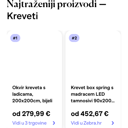
—
Najtraženiji proizvodi
Kreveti
#1
#2
Okvir kreveta s
Krevet box spring s
ladicama,
madracem LED
200x200cm, bijeli
tamnosivi 90x200
cm baršun
od 279,99 €
od 452,67 €
Vidi u 3 trgovine
Vidi u Zebra.hr