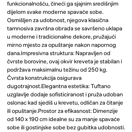
funkcionalnošću, čineći ga sjajnim središnjim
dijelom svake moderne spavaće sobe.
Osmišljen za udobnost, njegova klasična
tamnosiva završna obrada se savršeno uklapa
u moderne i tradicionalne dekore, pružajući
mirno mjesto za opuštanje nakon napornog
dana.Impresivna struktura: Napravljen od
čvrste borovine, ovaj okvir kreveta je stabilan i
podržava maksimalnu težinu od 250 kg.
Čvrsta konstrukcija osigurava
dugotrajnost.Elegantna estetika: Tuftano
uzglavlje dodaje sofisticiranost i pruža udoban
oslonac kad sjediš u krevetu, odličan za čitanje
ili opuštanje.Prostor za efikasnost: Dimenzije
od 140 x 190 cm idealne su za manje spavaće
sobe ili gostinjske sobe bez gubitka udobnosti.