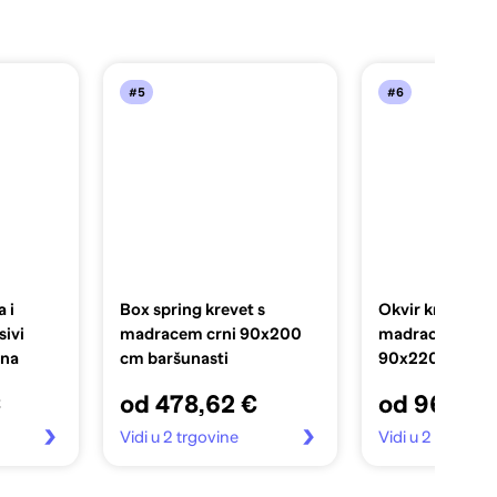
#5
#6
 i
Box spring krevet s
Okvir kreveta b
ivi
madracem crni 90x200
madraca tamno
ina
cm baršunasti
90x220 cm bar
€
od 478,62 €
od 96,99 
Vidi u 2 trgovine
Vidi u 2 trgovin