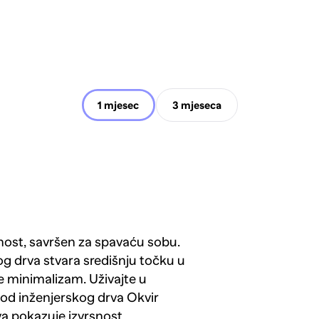
1 mjesec
3 mjeseca
lnost, savršen za spavaću sobu.
og drva stvara središnju točku u
le minimalizam. Uživajte u
n od inženjerskog drva Okvir
va pokazuje izvrsnost.