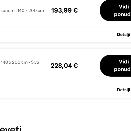
Vidi
193,99 €
va sonoma 140 x 200 cm
ponud
Detalji
Vidi
 140 x 200 cm - Siva
228,04 €
ponud
Detalji
eveti