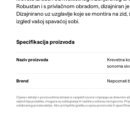
Robustan i s privlačnom obradom, dizajniran je d
Dizajnirano uz uzglavlje koje se montira na zid,
izgled vašoj spavaćoj sobi.
Specifikacija proizvoda
Naziv proizvoda
Krevetna ko
sonoma siv
Brend
Nepoznati 
Cijene i detalji o proizvodima dolaze iz vanjskih izvora i mjenjaju se dnevnim a
najtočnije podatke, moguća su odstupanja ili razlike u odnosu na trgovinu. Prij
odabranog prodavatelja. Ako primjetite grešku u opisu proizvoda ili specifikac