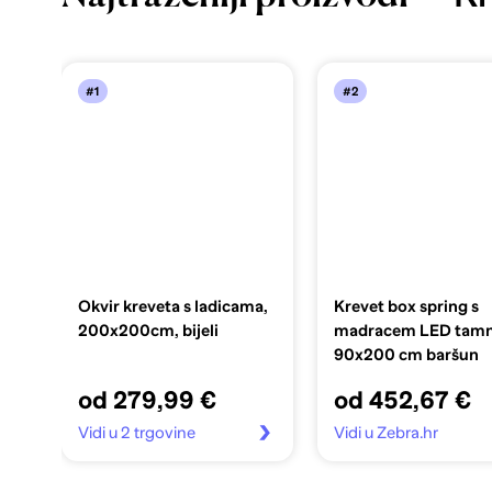
#1
#2
Okvir kreveta s ladicama,
Krevet box spring s
200x200cm, bijeli
madracem LED tamn
90x200 cm baršun
od 279,99 €
od 452,67 €
Vidi u 2 trgovine
Vidi u Zebra.hr