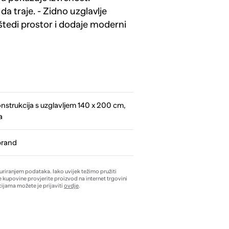
a traje. - Zidno uzglavlje
 štedi prostor i dodaje moderni
nstrukcija s uzglavljem 140 x 200 cm,
a
brand
žuriranjem podataka. Iako uvijek težimo pružiti
e kupovine provjerite proizvod na internet trgovini
ijama možete je prijaviti
ovdje
.