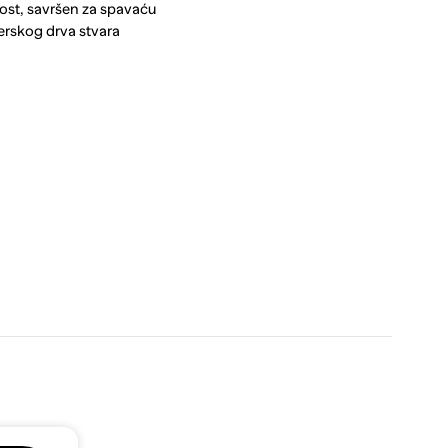
nost, savršen za spavaću
jerskog drva stvara