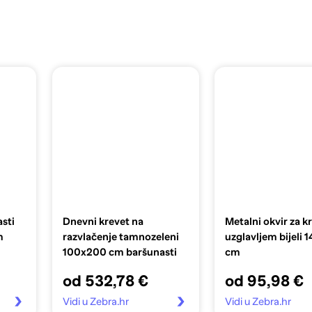
asti
Dnevni krevet na
Metalni okvir za k
m
razvlačenje tamnozeleni
uzglavljem bijeli 
100x200 cm baršunasti
cm
od 532,78 €
od 95,98 €
Vidi u Zebra.hr
Vidi u Zebra.hr