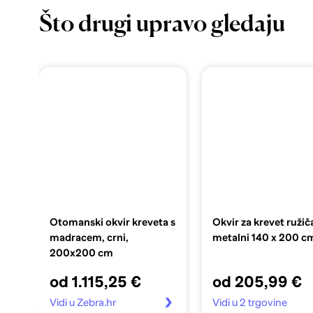
Što drugi upravo gledaju
Otomanski okvir kreveta s
Okvir za krevet ružič
madracem, crni,
metalni 140 x 200 c
200x200 cm
od 1.115,25 €
od 205,99 €
Vidi u Zebra.hr
Vidi u 2 trgovine