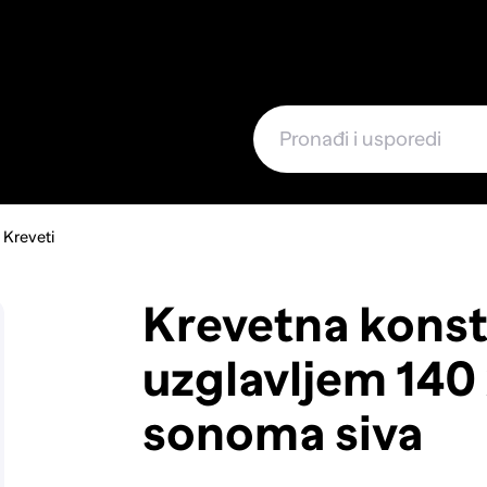
e
Kreveti
Krevetna konst
uzglavljem 140
sonoma siva