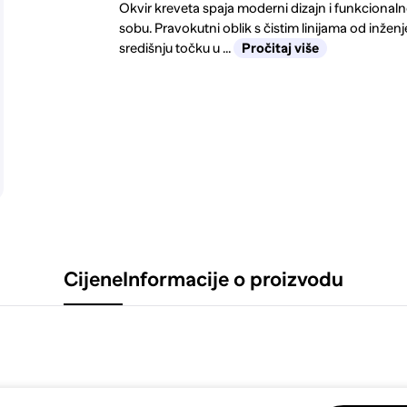
Okvir kreveta spaja moderni dizajn i funkcional
sobu. Pravokutni oblik s čistim linijama od inžen
središnju točku u ...
Pročitaj više
Cijene
Informacije o proizvodu