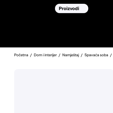
Osiguranja
Proizvodi
Namirnic
Pronađi, usporedi i donesi
najbolju
odluku o kupnji.
Početna
Dom i interijer
Namještaj
Spavaća soba