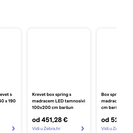
revet s
Krevet box spring s
Box spring krev
140 x 190
madracem LED tamnosivi
madracem crni
100x200 cm baršun
cm baršunasti
od 451,28 €
od 526,77
Vidi u Zebra.hr
Vidi u Zebra.hr