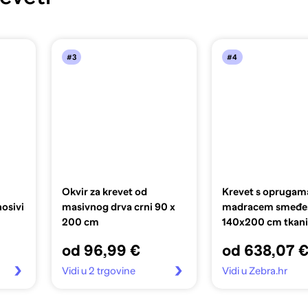
#3
#4
Okvir za krevet od
Krevet s oprugama
osivi
masivnog drva crni 90 x
madracem smeđes
200 cm
140x200 cm tkan
od 96,99 €
od 638,07 
Vidi u 2 trgovine
Vidi u Zebra.hr