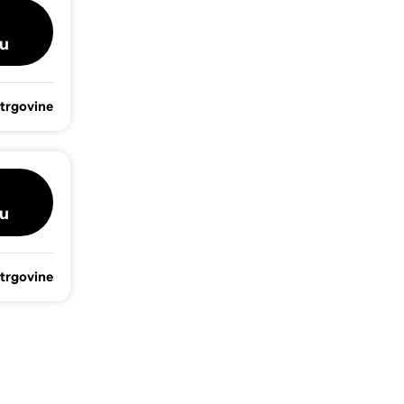
u
 trgovine
u
 trgovine