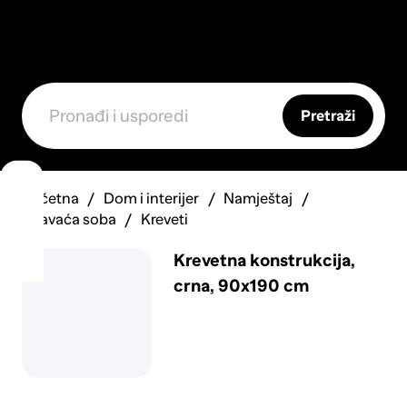
Pretraži
Početna
Dom i interijer
Namještaj
Spavaća soba
Kreveti
Krevetna konstrukcija,
crna, 90x190 cm