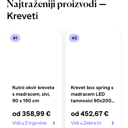
—
Najtraženiji proizvodi
Kreveti
#1
#2
Kutni okvir kreveta
Krevet box spring s
s madracem, sivi,
madracem LED
90 x 190 cm
tamnosivi 90x200
cm baršun
od 358,99 €
od 452,67 €
Vidi u 2 trgovine
Vidi u Zebra.hr