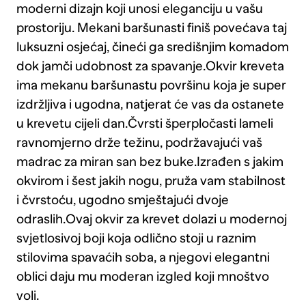
moderni dizajn koji unosi eleganciju u vašu
prostoriju. Mekani baršunasti finiš povećava taj
luksuzni osjećaj, čineći ga središnjim komadom
dok jamči udobnost za spavanje.Okvir kreveta
ima mekanu baršunastu površinu koja je super
izdržljiva i ugodna, natjerat će vas da ostanete
u krevetu cijeli dan.Čvrsti šperpločasti lameli
ravnomjerno drže težinu, podržavajući vaš
madrac za miran san bez buke.Izrađen s jakim
okvirom i šest jakih nogu, pruža vam stabilnost
i čvrstoću, ugodno smještajući dvoje
odraslih.Ovaj okvir za krevet dolazi u modernoj
svjetlosivoj boji koja odlično stoji u raznim
stilovima spavaćih soba, a njegovi elegantni
oblici daju mu moderan izgled koji mnoštvo
voli.