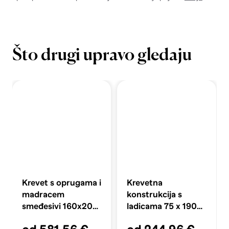
Što drugi upravo gledaju
Krevet s oprugama i
Krevetna
madracem
konstrukcija s
smeđesivi 160x200
ladicama 75 x 190
cm tkanina
cm, dimljeni hrast