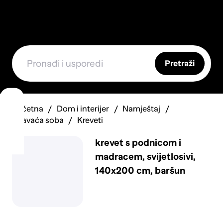
Pretraži
Početna
Dom i interijer
Namještaj
Spavaća soba
Kreveti
krevet s podnicom i
madracem, svijetlosivi,
140x200 cm, baršun