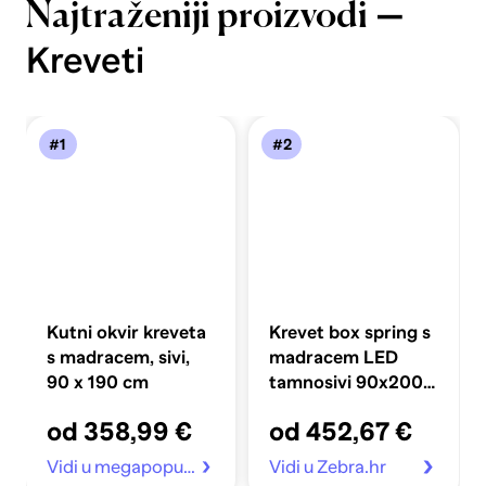
—
Najtraženiji proizvodi
Kreveti
#1
#2
Kutni okvir kreveta
Krevet box spring s
s madracem, sivi,
madracem LED
90 x 190 cm
tamnosivi 90x200
cm baršun
od 358,99 €
od 452,67 €
Vidi u megapopust.hr
Vidi u Zebra.hr