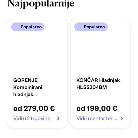
Najpopularnije
Popularno
Popularno
GORENJE
KONČAR Hladnjak
Kombinirani
HL55204BM
hladnjak
FLRK14EPS4
od 279,00 €
od 199,00 €
Vidi u 2 trgovine
Vidi u centar tehnike