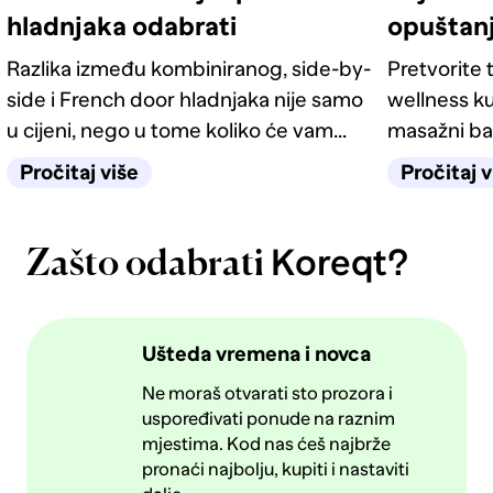
hladnjaka odabrati
opuštan
Razlika između kombiniranog, side-by-
Pretvorite t
side i French door hladnjaka nije samo
wellness ku
u cijeni, nego u tome koliko će vam
masažni ba
život u kuhinji biti jednostavan
odgovarati
Pročitaj više
Pročitaj v
sljedećih deset godina.
Koreqt?
Zašto odabrati
Ušteda vremena i novca
Ne moraš otvarati sto prozora i
uspoređivati ponude na raznim
mjestima. Kod nas ćeš najbrže
pronaći najbolju, kupiti i nastaviti