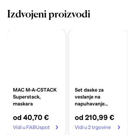
Izdvojeni proizvodi
MAC M·A·CSTACK
Set daske za
Superstack,
veslanje na
maskara
napuhavanje
360x81x10 cm,
od 40,70 €
od 210,99 €
plavi
Vidi u FABUspot
Vidi u 2 trgovine