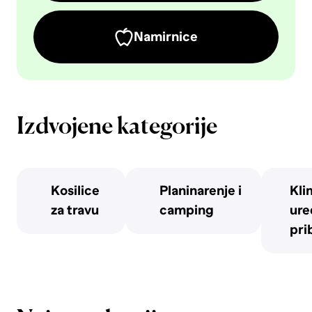
Namirnice
Izdvojene kategorije
Kosilice
Planinarenje i
Kli
za travu
camping
uređ
pri