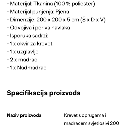
- Materijal: Tkanina (100 % poliester)
- Materijal punjenja: Pjena
- Dimenzije: 200 x 200 x 5 cm (Š x D x V)
- Odvojiva i periva navlaka
- Isporuka sadrži:
- 1 x okvir za krevet
- 1 x uzglavlje
- 2 x madrac
- 1 x Nadmadrac
Specifikacija proizvoda
Naziv proizvoda
Krevet s oprugama i
madracem svjetlosivi 200