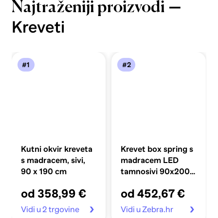
—
Najtraženiji proizvodi
Kreveti
#1
#2
Kutni okvir kreveta
Krevet box spring s
s madracem, sivi,
madracem LED
90 x 190 cm
tamnosivi 90x200
cm baršun
od 358,99 €
od 452,67 €
Vidi u 2 trgovine
Vidi u Zebra.hr