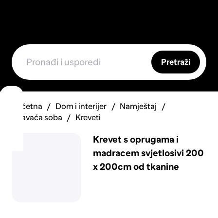
Pretraži
Početna
Dom i interijer
Namještaj
Spavaća soba
Kreveti
Krevet s oprugama i
madracem svjetlosivi 200
x 200cm od tkanine