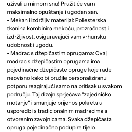
uživali u mirnom snu! Pružit će vam
maksimalno opuštanje i ugodan san.
- Mekan i izdržljiv materijal: Poliesterska
tkanina kombinira mekoću, prozračnost i
izdržljivost, osiguravajući vam vrhunsku
udobnost i ugodu.
- Madrac s džepičastim oprugama: Ovaj
madrac s džepičastim oprugama ima
pojedinačne džepičaste opruge koje rade
neovisno kako bi pružile personaliziranu
potporu reagirajući samo na pritisak u svakom
području. Taj dizajn sprječava "zajedničko
motanje" i smanjuje prijenos pokreta u
usporedbi s tradicionalnim madracima s
otvorenim zavojnicama. Svaka džepičasta
opruga pojedinačno podupire tijelo.