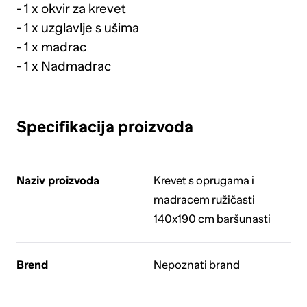
- 1 x okvir za krevet
- 1 x uzglavlje s ušima
- 1 x madrac
- 1 x Nadmadrac
Specifikacija proizvoda
Naziv proizvoda
Krevet s oprugama i
madracem ružičasti
140x190 cm baršunasti
Brend
Nepoznati brand