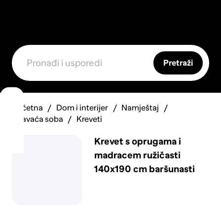
Pretraži
Početna
Dom i interijer
Namještaj
Spavaća soba
Kreveti
Krevet s oprugama i
madracem ružičasti
140x190 cm baršunasti