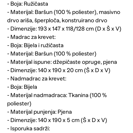
- Boja: Ružičasta
- Materijal: Baršun (100 % poliester), masivno
drvo ariša, šperploča, konstruirano drvo
- Dimenzije: 193 x 147 x 118/128 cm (D x Š x V)
- Madrac za krevet:
- Boja: Bijela i ružičasta
- Materijal: Baršun (100 % poliester)
- Materijal ispune: džepičaste opruge, pjena
- Dimenzije: 140 x 190 x 20 cm (Š x D x V)
- Nadmadrac za krevet:
- Boja: Bijela
- Materijal nadmadraca: Tkanina (100 %
poliester)
- Materijal punjenja: Pjena
- Dimenzije: 140 x 190 x 5 cm (Š x D x V)
- Isporuka sadrži: