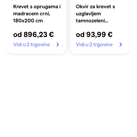
Krevet s oprugama i
Okvir za krevet s
madracem crni,
uzglavljem
180x200 cm
tamnozeleni
100x200 cm
od 896,23 €
od 93,99 €
baršunasti
Vidi u 2 trgovine
Vidi u 2 trgovine