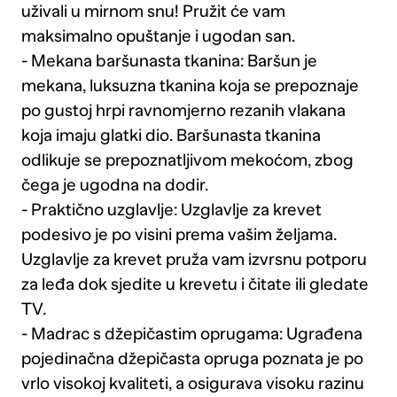
uživali u mirnom snu! Pružit će vam
maksimalno opuštanje i ugodan san.
- Mekana baršunasta tkanina: Baršun je
mekana, luksuzna tkanina koja se prepoznaje
po gustoj hrpi ravnomjerno rezanih vlakana
koja imaju glatki dio. Baršunasta tkanina
odlikuje se prepoznatljivom mekoćom, zbog
čega je ugodna na dodir.
- Praktično uzglavlje: Uzglavlje za krevet
podesivo je po visini prema vašim željama.
Uzglavlje za krevet pruža vam izvrsnu potporu
za leđa dok sjedite u krevetu i čitate ili gledate
TV.
- Madrac s džepičastim oprugama: Ugrađena
pojedinačna džepičasta opruga poznata je po
vrlo visokoj kvaliteti, a osigurava visoku razinu