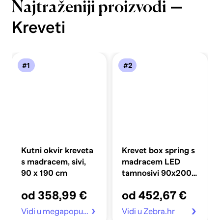
—
Najtraženiji proizvodi
Kreveti
#1
#2
Kutni okvir kreveta
Krevet box spring s
s madracem, sivi,
madracem LED
90 x 190 cm
tamnosivi 90x200
cm baršun
od 358,99 €
od 452,67 €
Vidi u megapopust.hr
Vidi u Zebra.hr