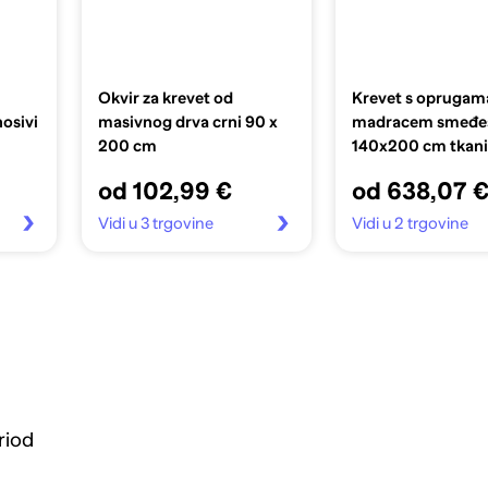
Okvir za krevet od
Krevet s oprugama
osivi
masivnog drva crni 90 x
madracem smeđes
200 cm
140x200 cm tkan
od 102,99 €
od 638,07 
Vidi u 3 trgovine
Vidi u 2 trgovine
riod