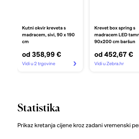
Kutni okvir kreveta s
Krevet box spring s
madracem, sivi, 90 x 190
madracem LED tamn
cm
90x200 cm baršun
od 358,99 €
od 452,67 €
Vidi u 2 trgovine
Vidi u Zebra.hr
Statistika
Prikaz kretanja cijene kroz zadani vremenski pe