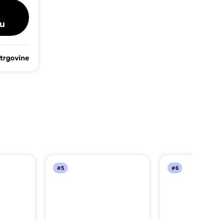
u
 trgovine
#5
#6