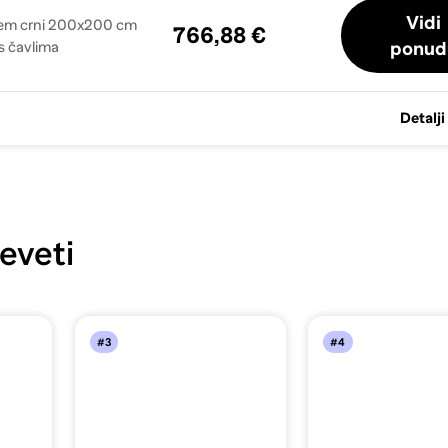
Vidi
cem crni 200x200 cm
766,88 €
ponud
s čavlima
Detalji
eveti
#3
#4