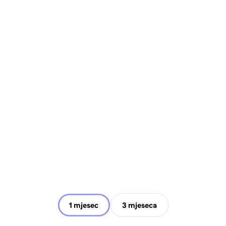
1 mjesec
3 mjeseca