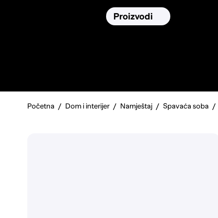
Osiguranja
Proizvodi
Namirnic
Pronađi, usporedi i donesi
najbolju
odluku o kupnji.
Početna
Dom i interijer
Namještaj
Spavaća soba