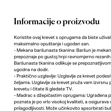
Informacije o proizvodu
Koristite ovaj krevet s oprugama da biste uživa
maksimalno opuštanje i ugodan san.
- Mekana baršunasta tkanina: Baršun je mekana
prepoznaje po gustoj hrpi ravnomjerno rezanih v
Baršunasta tkanina odlikuje se prepoznatljiv
ugodna na dodir.
- Praktično uzglavlje: Uzglavlje za krevet podes
željama. Uzglavlje za krevet pruža vam izvrsnu 
krevetu i čitate ili gledate TV.
- Madrac s džepičastim oprugama: Ugrađena p
poznata je po vrlo visokoj kvaliteti, a osigurava v
prilagodljivosti. Može učinkovito apsorbirati b