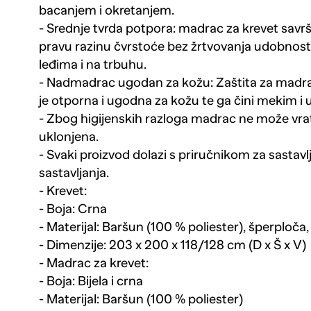
bacanjem i okretanjem.
- Srednje tvrda potpora: madrac za krevet savr
pravu razinu čvrstoće bez žrtvovanja udobnosti.
leđima i na trbuhu.
- Nadmadrac ugodan za kožu: Zaštita za madra
je otporna i ugodna za kožu te ga čini mekim 
- Zbog higijenskih razloga madrac ne može vrati
uklonjena.
- Svaki proizvod dolazi s priručnikom za sastavlj
sastavljanja.
- Krevet:
- Boja: Crna
- Materijal: Baršun (100 % poliester), šperploča
- Dimenzije: 203 x 200 x 118/128 cm (D x Š x V)
- Madrac za krevet:
- Boja: Bijela i crna
- Materijal: Baršun (100 % poliester)