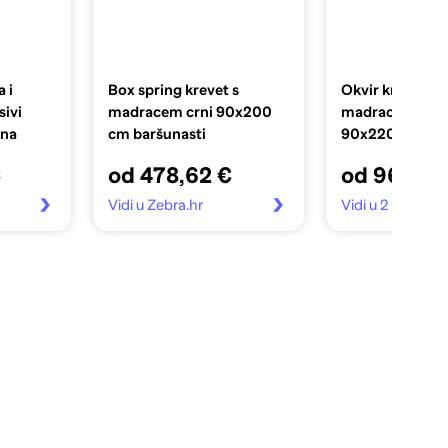
 i
Box spring krevet s
Okvir kreveta b
ivi
madracem crni 90x200
madraca tamno
ina
cm baršunasti
90x220 cm bar
€
od 478,62 €
od 96,99 
Vidi u Zebra.hr
Vidi u 2 trgovin