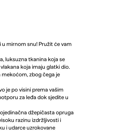
li u mirnom snu! Pružit će vam
, luksuzna tkanina koja se
lakana koja imaju glatki dio.
om mekoćom, zbog čega je
ivo je po visini prema vašim
potporu za leđa dok sjedite u
ojedinačna džepičasta opruga
isoku razinu izdržljivosti i
uku i udarce uzrokovane