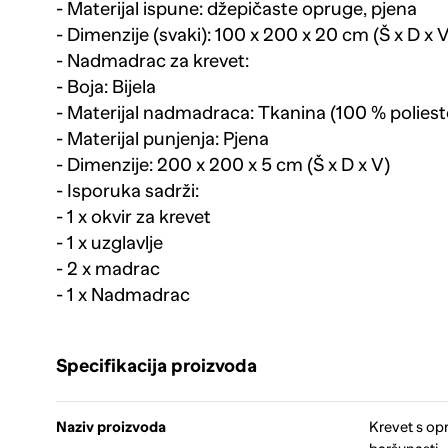
- Materijal ispune: džepičaste opruge, pjena
- Dimenzije (svaki): 100 x 200 x 20 cm (Š x D x V
- Nadmadrac za krevet:
- Boja: Bijela
- Materijal nadmadraca: Tkanina (100 % poliest
- Materijal punjenja: Pjena
- Dimenzije: 200 x 200 x 5 cm (Š x D x V)
- Isporuka sadrži:
- 1 x okvir za krevet
- 1 x uzglavlje
- 2 x madrac
- 1 x Nadmadrac
Specifikacija proizvoda
Naziv proizvoda
Krevet s o