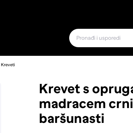
e
Kreveti
Krevet s oprug
madracem crn
baršunasti