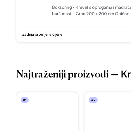
Boxspring - Krevet s oprugama i madra
baršunasti - Crna 200 x 200 cm Obično 
Zadnja promjena cijene
— Kr
Najtraženiji proizvodi
#1
#2