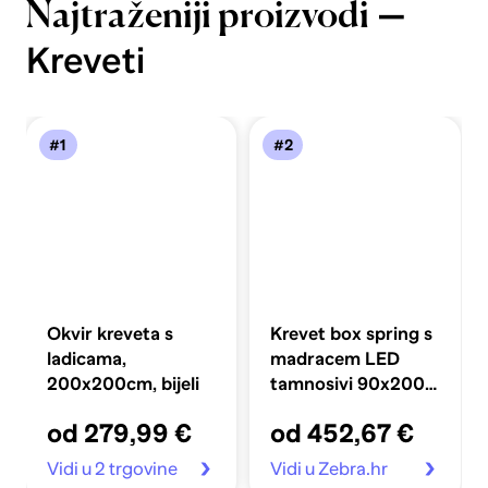
—
Najtraženiji proizvodi
Kreveti
#1
#2
Okvir kreveta s
Krevet box spring s
ladicama,
madracem LED
200x200cm, bijeli
tamnosivi 90x200
cm baršun
od 279,99 €
od 452,67 €
Vidi u 2 trgovine
Vidi u Zebra.hr