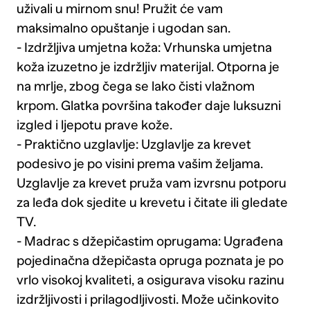
uživali u mirnom snu! Pružit će vam
maksimalno opuštanje i ugodan san.
- Izdržljiva umjetna koža: Vrhunska umjetna
koža izuzetno je izdržljiv materijal. Otporna je
na mrlje, zbog čega se lako čisti vlažnom
krpom. Glatka površina također daje luksuzni
izgled i ljepotu prave kože.
- Praktično uzglavlje: Uzglavlje za krevet
podesivo je po visini prema vašim željama.
Uzglavlje za krevet pruža vam izvrsnu potporu
za leđa dok sjedite u krevetu i čitate ili gledate
TV.
- Madrac s džepičastim oprugama: Ugrađena
pojedinačna džepičasta opruga poznata je po
vrlo visokoj kvaliteti, a osigurava visoku razinu
izdržljivosti i prilagodljivosti. Može učinkovito