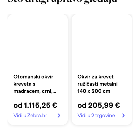
Otomanski okvir
Okvir za krevet
kreveta s
ružičasti metalni
madracem, crni,
140 x 200 cm
200x200 cm
od 1.115,25 €
od 205,99 €
Vidi u Zebra.hr
Vidi u 2 trgovine