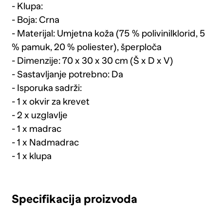
- Klupa:
- Boja: Crna
- Materijal: Umjetna koža (75 % polivinilklorid, 5
% pamuk, 20 % poliester), šperploča
- Dimenzije: 70 x 30 x 30 cm (Š x D x V)
- Sastavljanje potrebno: Da
- Isporuka sadrži:
- 1 x okvir za krevet
- 2 x uzglavlje
- 1 x madrac
- 1 x Nadmadrac
- 1 x klupa
Specifikacija proizvoda