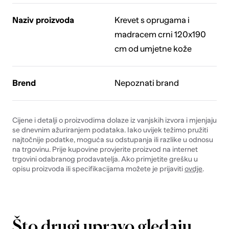
Naziv proizvoda
Krevet s oprugama i
madracem crni 120x190
cm od umjetne kože
Brend
Nepoznati brand
Cijene i detalji o proizvodima dolaze iz vanjskih izvora i mjenjaju
se dnevnim ažuriranjem podataka. Iako uvijek težimo pružiti
najtočnije podatke, moguća su odstupanja ili razlike u odnosu
na trgovinu. Prije kupovine provjerite proizvod na internet
trgovini odabranog prodavatelja. Ako primjetite grešku u
opisu proizvoda ili specifikacijama možete je prijaviti
ovdje
.
Što drugi upravo gledaju