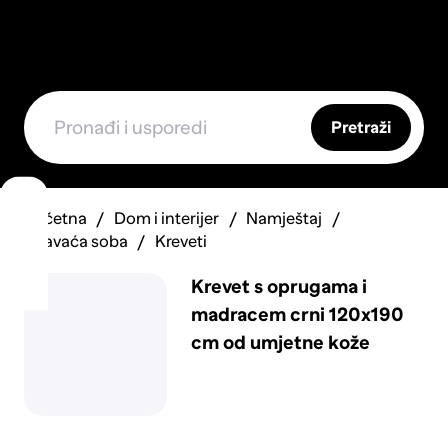
Pretraži
Početna
Dom i interijer
Namještaj
Spavaća soba
Kreveti
Krevet s oprugama i
madracem crni 120x190
cm od umjetne kože