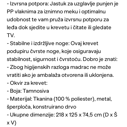
- Izvrsna potpora: Jastuk za uzglavlje punjen je
PP vlaknima za iznimno meku i optimalnu
udobnost te vam pruža izvrsnu potporu za
leđa dok sjedite u krevetu i čitate ili gledate
TV.
- Stabilne i izdržljive noge: Ovaj krevet
podupiru čvrste noge, koje osiguravaju
stabilnost, sigurnost i čvrstoću. Dobro je znati:
- Zbog higijenskih razloga madrac ne može
vratiti ako je ambalaža otvorena ili uklonjena.
- Okvir za krevet:
- Boja: Tamnosiva
- Materijal: Tkanina (100 % poliester), metal,
šperploča, konstruirano drvo
- Ukupne dimenzije: 218 x 125 x 74,5 cm (D x Š
x V)