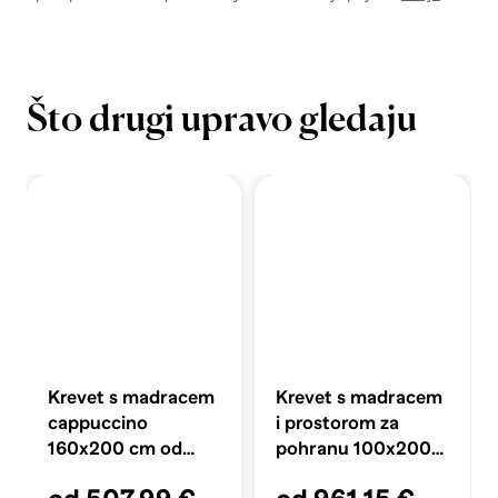
Što drugi upravo gledaju
Krevet s madracem
Krevet s madracem
cappuccino
i prostorom za
160x200 cm od
pohranu 100x200
umjetne kože
cm, blok s