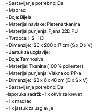
- Sastavljanje potrebno: Da
- Madrac:
- Boja: Bijela
- Materijal navlake: Pletena tkanina
- Materijal punjenja: Pjena 22D PU
- Tvrdoća: H2 i H3
- Dimenzije: 120 x 200 x 17 cm (Š x D x V)
- Jastuk za uzglavlje:
- Boja: Tamnosiva
- Materijal: Tkanina (100 % poliester)
- Materijal punjenja: Vlakna od PP-a
- Dimenzije: 122 x 6 x 48 cm (D x Š x V)
- Sastavljanje potrebno: Da
-Isporuka sadrži: - 1 x okvir za krevet
- 1 x madrac
- 1 x jastuk za uzglavlje