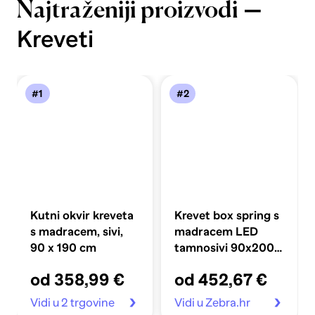
—
Najtraženiji proizvodi
Kreveti
#1
#2
Kutni okvir kreveta
Krevet box spring s
s madracem, sivi,
madracem LED
90 x 190 cm
tamnosivi 90x200
cm baršun
od 358,99 €
od 452,67 €
Vidi u 2 trgovine
Vidi u Zebra.hr