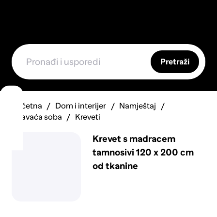
Pretraži
Početna
Dom i interijer
Namještaj
Spavaća soba
Kreveti
Krevet s madracem
tamnosivi 120 x 200 cm
od tkanine