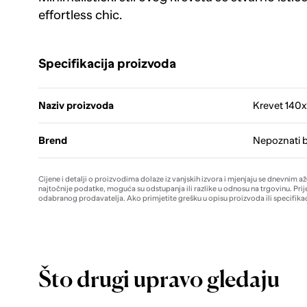
effortless chic.
Specifikacija proizvoda
Naziv proizvoda
Krevet 140x
Brend
Nepoznati 
Cijene i detalji o proizvodima dolaze iz vanjskih izvora i mjenjaju se dnevnim a
najtočnije podatke, moguća su odstupanja ili razlike u odnosu na trgovinu. Prij
odabranog prodavatelja. Ako primjetite grešku u opisu proizvoda ili specifikac
Što drugi upravo gledaju