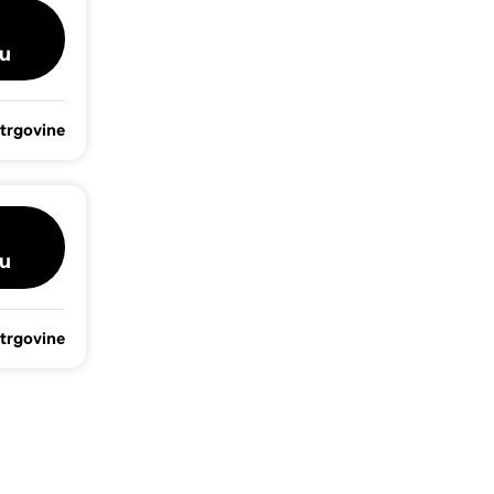
u
 trgovine
u
 trgovine