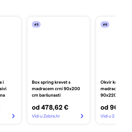
#5
#6
 i
Box spring krevet s
Okvir kreveta b
ivi
madracem crni 90x200
madraca tamno
ina
cm baršunasti
90x220 cm bar
€
od 478,62 €
od 96,99 
Vidi u Zebra.hr
Vidi u 2 trgovin