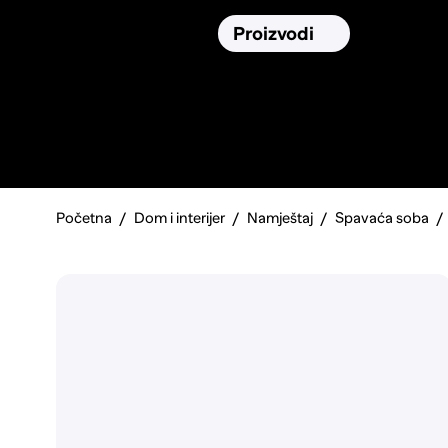
Osiguranja
Proizvodi
Namirnic
Pronađi, usporedi i donesi
najbolju
odluku o kupnji.
Početna
Dom i interijer
Namještaj
Spavaća soba