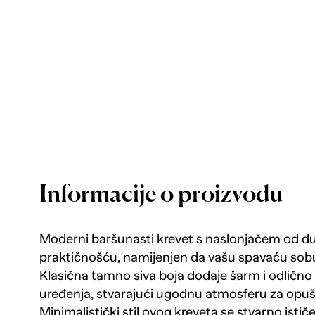
Informacije o proizvodu
Moderni baršunasti krevet s naslonjačem od du
praktičnošću, namijenjen da vašu spavaću sobu
Klasična tamno siva boja dodaje šarm i odlično s
uređenja, stvarajući ugodnu atmosferu za opuštan
Minimalistički stil ovog kreveta se stvarno isti