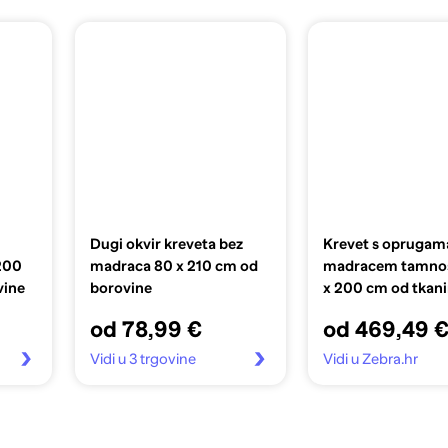
Dugi okvir kreveta bez
Krevet s oprugama
200
madraca 80 x 210 cm od
madracem tamnos
vine
borovine
x 200 cm od tkan
od 78,99 €
od 469,49 
Vidi u 3 trgovine
Vidi u Zebra.hr