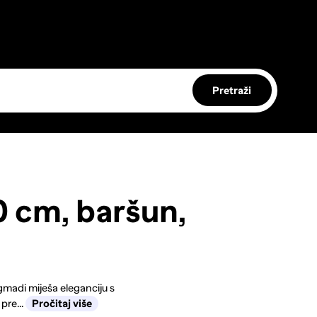
Pretraži
 cm, baršun,
madi miješa eleganciju s
pre...
Pročitaj više