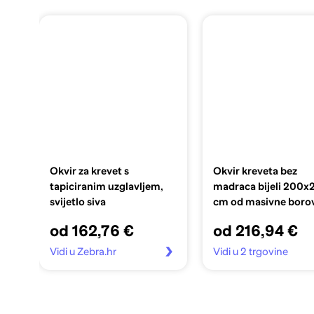
Okvir za krevet s
Okvir kreveta bez
tapiciranim uzglavljem,
madraca bijeli 200x
svijetlo siva
cm od masivne boro
od 162,76 €
od 216,94 €
Vidi u Zebra.hr
Vidi u 2 trgovine