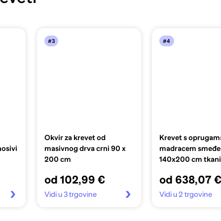
#3
#4
Okvir za krevet od
Krevet s oprugama
osivi
masivnog drva crni 90 x
madracem smeđes
200 cm
140x200 cm tkan
od 102,99 €
od 638,07 
Vidi u 3 trgovine
Vidi u 2 trgovine