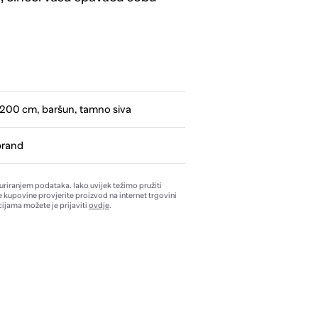
200 cm, baršun, tamno siva
brand
žuriranjem podataka. Iako uvijek težimo pružiti
e kupovine provjerite proizvod na internet trgovini
ijama možete je prijaviti
ovdje
.