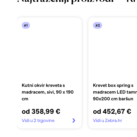
#1
#2
Kutni okvir kreveta s
Krevet box spring s
madracem, sivi, 90 x 190
madracem LED tamn
cm
90x200 cm baršun
od 358,99 €
od 452,67 €
Vidi u 2 trgovine
Vidi u Zebra.hr