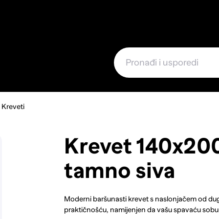
e
Kreveti
Krevet 140x200
tamno siva
Moderni baršunasti krevet s naslonjačem od dug
praktičnošću, namijenjen da vašu spavaću sobu 