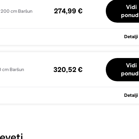
Vidi
274,99 €
 x 200 cm Baršun
ponud
Detalji
Vidi
320,52 €
00 cm Baršun
ponud
Detalji
eveti