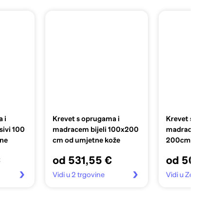
 i
Krevet s oprugama i
Krevet s oprug
ivi 100
madracem bijeli 100x200
madracem crni 
ine
cm od umjetne kože
200cm od tkan
€
od 531,55 €
od 503,34
Vidi u 2 trgovine
Vidi u Zebra.hr