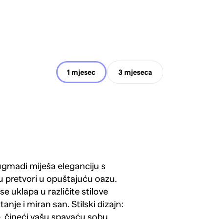
1 mjesec
3 mjeseca
gmadi miješa eleganciju s
 pretvori u opuštajuću oazu.
e uklapa u različite stilove
je i miran san. Stilski dizajn:
če, čineći vašu spavaću sobu