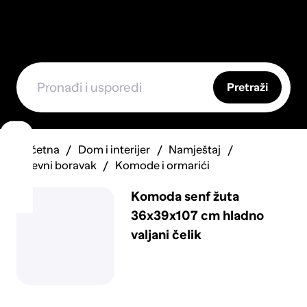
Pretraži
Početna
Dom i interijer
Namještaj
Dnevni boravak
Komode i ormarići
Komoda senf žuta
36x39x107 cm hladno
valjani čelik