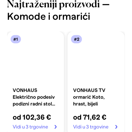
—
Najtraženiji proizvodi
Komode i ormarići
#1
#2
VONHAUS
VONHAUS TV
Električno podesiv
ormarić Koto,
podizni radni stol
hrast, bijeli
100 x 60 cm s USB-
od 102,36 €
od 71,62 €
C priključkom za
punjenje, crni
Vidi u 3 trgovine
Vidi u 3 trgovine