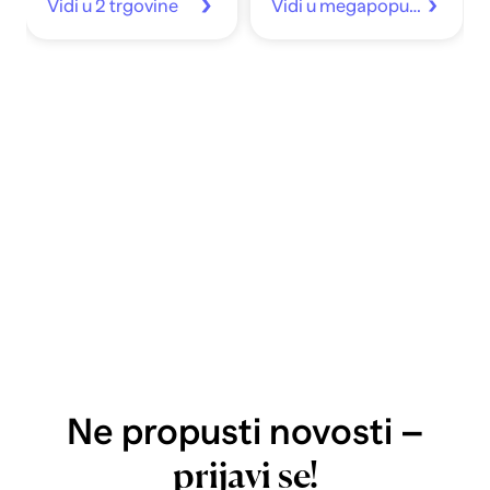
Vidi u 2 trgovine
Vidi u megapopust.hr
Ne propusti novosti –
prijavi se!