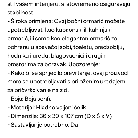
stil vašem interijeru, a istovremeno osiguravaju
stabilnost.
- Široka primjena: Ovaj bočni ormarić možete
upotrebljavati kao kupaonski ili kuhinjski
ormarić, ili samo kao elegantan ormarić za
pohranu u spavaćoj sobi, toaletu, predsoblju,
hodniku i uredu, blagovaonici i drugim
prostorima za boravak. Upozorenje:
- Kako bi se spriječilo prevrtanje, ovaj proizvod
mora se upotrebljavati s priloženim uređajem
za pričvršćivanje na zid.
- Boja: Boja senfa
- Materijal: Hladno valjani čelik
- Dimenzije: 36 x 39 x 107 cm (D x Š x V)
- Sastavljanje potrebno: Da