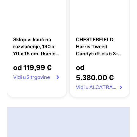
Sklopivi kauč na
CHESTERFIELD
razvlačenje, 190 x
Harris Tweed
70 x 15 cm, tkanina,
Candytuft club 3-
crni
Sjedišta Trosjed
od 119,99 €
od
5.380,00 €
Vidi u 2 trgovine
Vidi u ALCATRAZ.hr