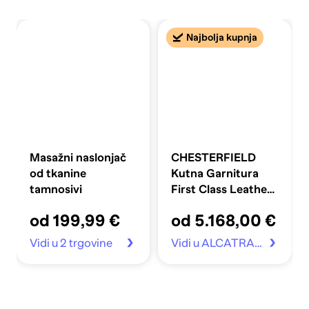
Najbolja kupnja
Masažni naslonjač
CHESTERFIELD
od tkanine
Kutna Garnitura
tamnosivi
First Class Leather,
Moss Green
od 199,99 €
od 5.168,00 €
Vidi u 2 trgovine
Vidi u ALCATRAZ.hr