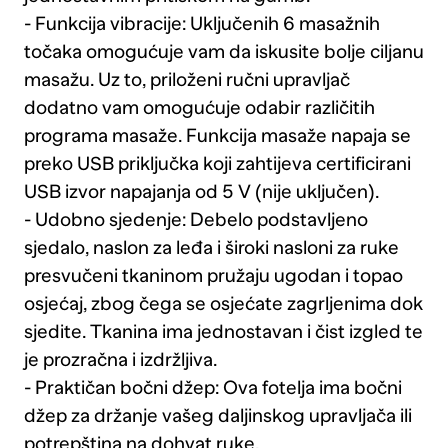
- Funkcija vibracije: Uključenih 6 masažnih
točaka omogućuje vam da iskusite bolje ciljanu
masažu. Uz to, priloženi ručni upravljač
dodatno vam omogućuje odabir različitih
programa masaže. Funkcija masaže napaja se
preko USB priključka koji zahtijeva certificirani
USB izvor napajanja od 5 V (nije uključen).
- Udobno sjedenje: Debelo podstavljeno
sjedalo, naslon za leđa i široki nasloni za ruke
presvučeni tkaninom pružaju ugodan i topao
osjećaj, zbog čega se osjećate zagrljenima dok
sjedite. Tkanina ima jednostavan i čist izgled te
je prozračna i izdržljiva.
- Praktičan bočni džep: Ova fotelja ima bočni
džep za držanje vašeg daljinskog upravljača ili
potrepština na dohvat ruke.