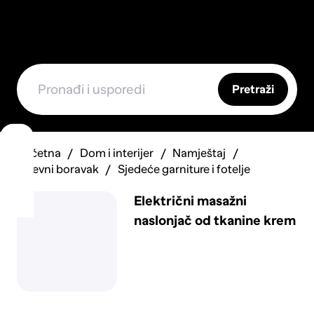
Pretraži
Početna
Dom i interijer
Namještaj
Dnevni boravak
Sjedeće garniture i fotelje
Električni masažni
naslonjač od tkanine krem