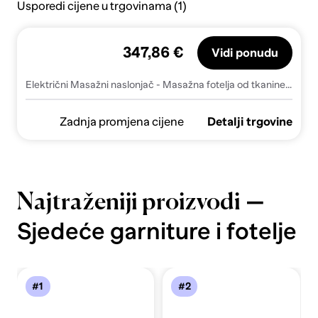
Usporedi cijene u trgovinama (1)
347,86 €
Vidi ponudu
Električni Masažni naslonjač - Masažna fotelja od tkanine krem - Krema 1 Električno guranje unatrag Da
Zadnja promjena cijene
Detalji trgovine
—
Najtraženiji proizvodi
Sjedeće garniture i fotelje
#1
#2