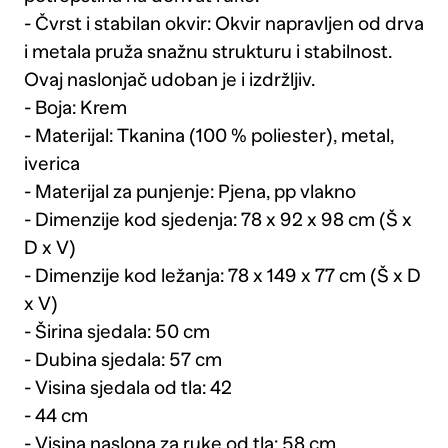
- Čvrst i stabilan okvir: Okvir napravljen od drva
i metala pruža snažnu strukturu i stabilnost.
Ovaj naslonjač udoban je i izdržljiv.
- Boja: Krem
- Materijal: Tkanina (100 % poliester), metal,
iverica
- Materijal za punjenje: Pjena, pp vlakno
- Dimenzije kod sjedenja: 78 x 92 x 98 cm (Š x
D x V)
- Dimenzije kod ležanja: 78 x 149 x 77 cm (Š x D
x V)
- Širina sjedala: 50 cm
- Dubina sjedala: 57 cm
- Visina sjedala od tla: 42
- 44 cm
- Visina naslona za ruke od tla: 58 cm