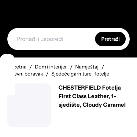
Pretraži
Početna
Dom i interijer
Namještaj
Dnevni boravak
Sjedeće garniture i fotelje
CHESTERFIELD Fotelja
First Class Leather, 1-
sjedište, Cloudy Caramel