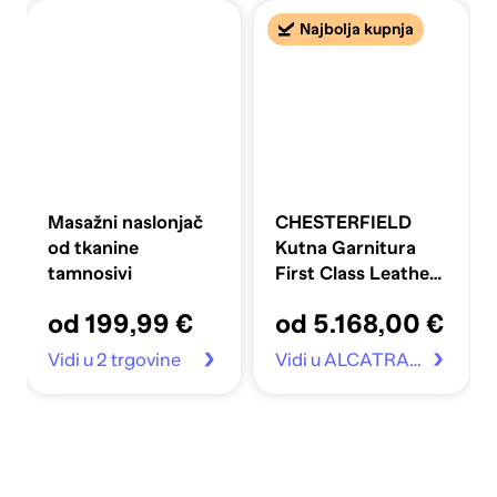
Najbolja kupnja
Masažni naslonjač
CHESTERFIELD
od tkanine
Kutna Garnitura
tamnosivi
First Class Leather,
Moss Green
od 199,99 €
od 5.168,00 €
Vidi u 2 trgovine
Vidi u ALCATRAZ.hr