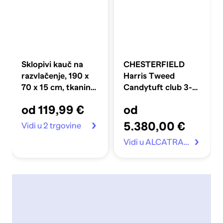
Sklopivi kauč na
CHESTERFIELD
razvlačenje, 190 x
Harris Tweed
70 x 15 cm, tkanina,
Candytuft club 3-
crni
Sjedišta Trosjed
od 119,99 €
od
5.380,00 €
Vidi u 2 trgovine
Vidi u ALCATRAZ.hr