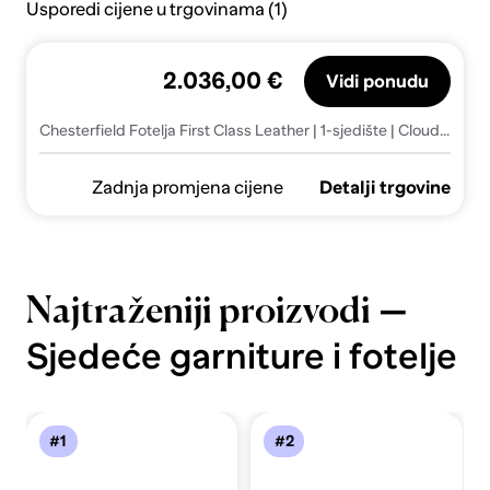
Usporedi cijene u trgovinama (1)
2.036,00 €
Vidi ponudu
Chesterfield Fotelja First Class Leather | 1-sjedište | Cloudy Caramel
Zadnja promjena cijene
Detalji trgovine
—
Najtraženiji proizvodi
Sjedeće garniture i fotelje
#1
#2