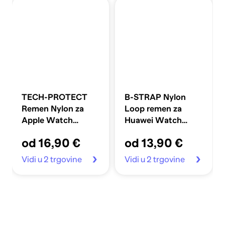
TECH-PROTECT
B-STRAP Nylon
Remen Nylon za
Loop remen za
Apple Watch
Huawei Watch
40/41/42mm,
GT/GT2 46mm,
od 16,90 €
od 13,90 €
cream
yellow
Vidi u 2 trgovine
Vidi u 2 trgovine