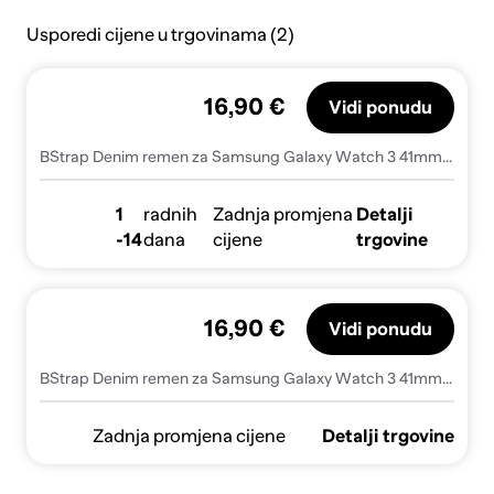
Usporedi cijene u trgovinama (2)
16,90 €
Vidi ponudu
BStrap Denim remen za Samsung Galaxy Watch 3 41mm, light green
1
radnih
Zadnja promjena
Detalji
-14
dana
cijene
trgovine
16,90 €
Vidi ponudu
BStrap Denim remen za Samsung Galaxy Watch 3 41mm, light green (SSG030C0501)
Zadnja promjena cijene
Detalji trgovine