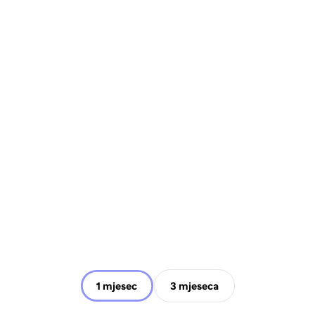
1 mjesec
3 mjeseca