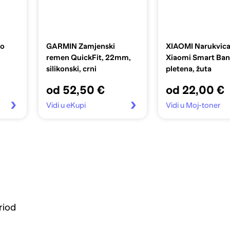
lo
GARMIN Zamjenski
XIAOMI Narukvica
remen QuickFit, 22mm,
Xiaomi Smart Ban
silikonski, crni
pletena, žuta
od 52,50 €
od 22,00 €
Vidi u eKupi
Vidi u Moj-toner
riod