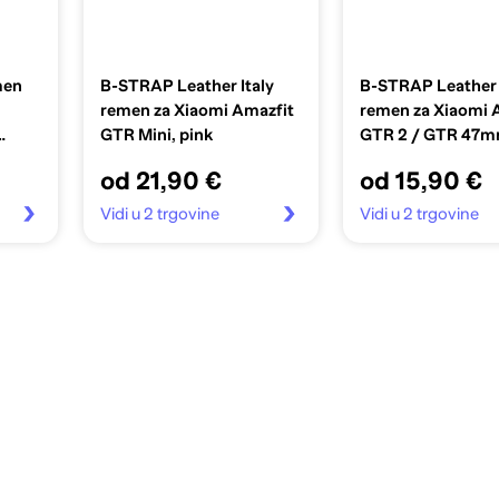
men
B-STRAP Leather Italy
B-STRAP Leather
remen za Xiaomi Amazfit
remen za Xiaomi 
GTR Mini, pink
GTR 2 / GTR 47m
blue
od 21,90 €
od 15,90 €
Vidi u 2 trgovine
Vidi u 2 trgovine