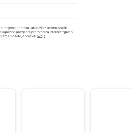
žuriranjem podataka. Iako uvijek težimo pružiti
e kupovine provjerite proizvod na internet trgovini
ijama možete je prijaviti
ovdje
.