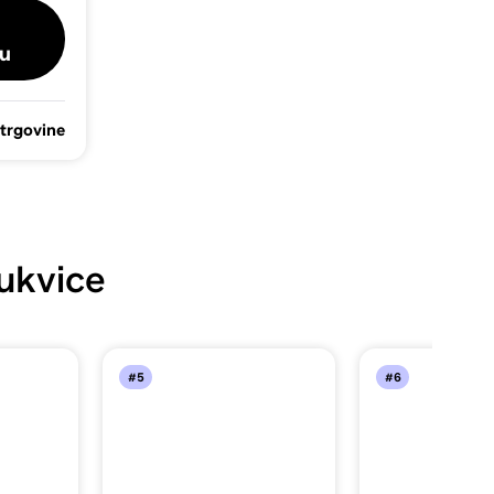
u
 trgovine
ukvice
#5
#6