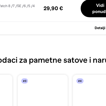
Vidi
tch 8 /7 /SE /6 /5 /4
29,90 €
ponud
Detalji
daci za pametne satove i nar
#3
#4