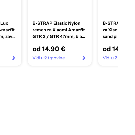
 Lux
B-STRAP Elastic Nylon
B-STRAP Silic
Amazfit
remen za Xiaomi Amazfit
za Xiaomi Redm
m, zavy
GTR 2 / GTR 47mm, black
sand pink
qiao
od 14,90 €
od 14,90 
Vidi u 2 trgovine
Vidi u 2 trgovin