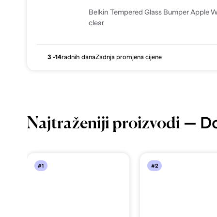
Belkin Tempered Glass Bumper Apple Wa
clear
3 -14
radnih dana
Zadnja promjena cijene
— Do
Najtraženiji proizvodi
#1
#2