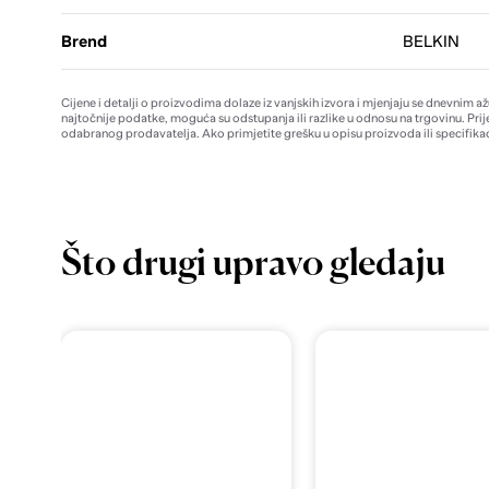
Brend
BELKIN
Cijene i detalji o proizvodima dolaze iz vanjskih izvora i mjenjaju se dnevnim a
najtočnije podatke, moguća su odstupanja ili razlike u odnosu na trgovinu. Prij
odabranog prodavatelja. Ako primjetite grešku u opisu proizvoda ili specifikac
Što drugi upravo gledaju