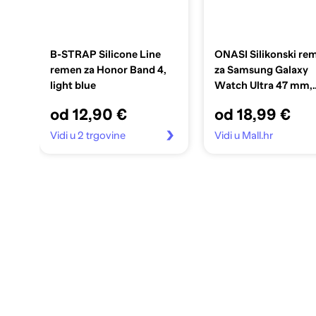
B-STRAP Silicone Line
ONASI Silikonski re
remen za Honor Band 4,
za Samsung Galaxy
light blue
Watch Ultra 47 mm,
narančasta
od 12,90 €
od 18,99 €
Vidi u 2 trgovine
Vidi u Mall.hr