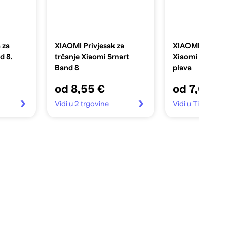
 za
XIAOMI Privjesak za
XIAOMI Narukvi
d 8,
trčanje Xiaomi Smart
Xiaomi Mi Smar
Band 8
plava
od 8,55 €
od 7,00 €
Vidi u 2 trgovine
Vidi u Tia Mobite