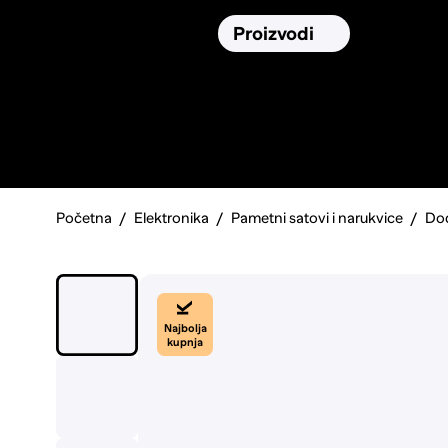
Osiguranja
Proizvodi
Namirnic
Pronađi, usporedi i donesi
najbolju
odluku o kupnji.
Početna
Elektronika
Pametni satovi i narukvice
Dod
Najbolja
kupnja