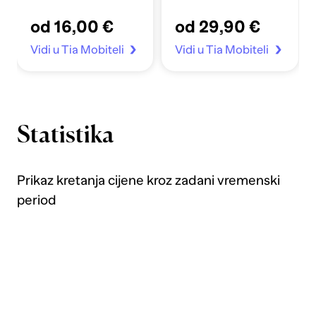
Apple Sata 4-7/SE
od 16,00 €
od 29,90 €
40/41mm prozirno
Vidi u Tia Mobiteli
Vidi u Tia Mobiteli
Statistika
Prikaz kretanja cijene kroz zadani vremenski
period