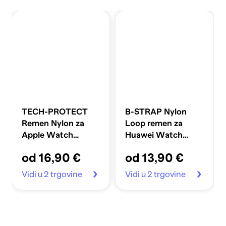
TECH-PROTECT
B-STRAP Nylon
Remen Nylon za
Loop remen za
Apple Watch
Huawei Watch
40/41/42mm,
GT/GT2 46mm,
od 16,90 €
od 13,90 €
cream
yellow
Vidi u 2 trgovine
Vidi u 2 trgovine