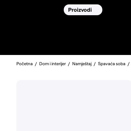
Osiguranja
Proizvodi
Namirnic
Pronađi, usporedi i donesi
najbolju
odluku o kupnji.
Početna
Dom i interijer
Namještaj
Spavaća soba