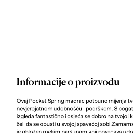
Informacije o proizvodu
Ovaj Pocket Spring madrac potpuno mijenja tv
nevjerojatnom udobnošću i podrškom. S bog
izgleda fantastično i osjeća se dobro na tvojoj 
želi da se opusti u svojoj spavaćoj sobi.Zamam
je obložen mekim baršunom koji povećava udobn