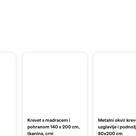
Krevet s madracem i
Metalni okvir krev
pohranom 140 x 200 cm,
uzglavlje i podnožj
tkanina, crni
80x200 cm