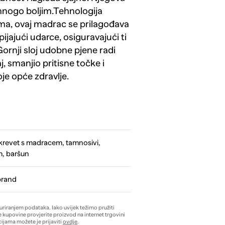
 mnogo boljim.Tehnologija
ma, ovaj madrac se prilagođava
ijajući udarce, osiguravajući ti
ornji sloj udobne pjene radi
, smanjio pritisne točke i
je opće zdravlje.
krevet s madracem, tamnosivi,
, baršun
brand
žuriranjem podataka. Iako uvijek težimo pružiti
e kupovine provjerite proizvod na internet trgovini
ijama možete je prijaviti
ovdje
.