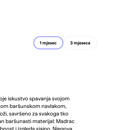
1 mjesec
3 mjeseca
oje iskustvo spavanja svojom
atom baršunskom navlakom,
koži, savršeno za svakoga tko
an baršunasti materijal: Madrac
ost i izgleda sjajno. Njegova