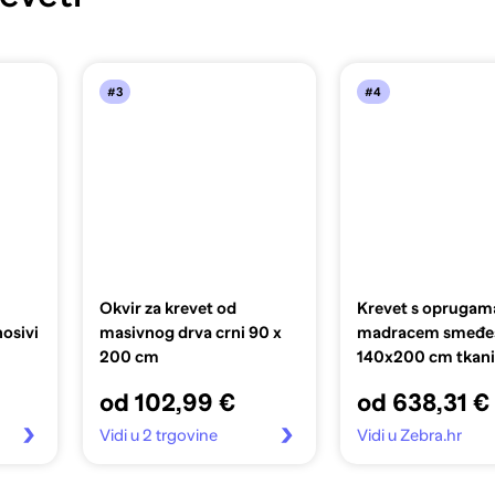
#3
#4
Okvir za krevet od
Krevet s oprugama
osivi
masivnog drva crni 90 x
madracem smeđes
200 cm
140x200 cm tkan
od 102,99 €
od 638,31 €
Vidi u 2 trgovine
Vidi u Zebra.hr