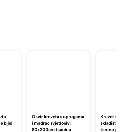
eta
Okvir kreveta s oprugama
Krevet s madra
e bijeli
i madrac svjetlosivi
skladištem 200
80x200cm tkanina
tamno plava