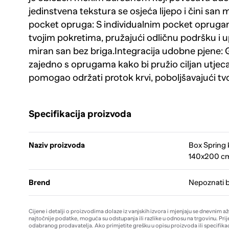
jedinstvena tekstura se osjeća lijepo i čini san
pocket opruga: S individualnim pocket opruga
tvojim pokretima, pružajući odličnu podršku i up
miran san bez briga.Integracija udobne pjene: G
zajedno s oprugama kako bi pružio ciljan utjecaj
pomogao održati protok krvi, poboljšavajući tvo
Specifikacija proizvoda
Naziv proizvoda
Box Spring 
140x200 cm
Brend
Nepoznati 
Cijene i detalji o proizvodima dolaze iz vanjskih izvora i mjenjaju se dnevnim a
najtočnije podatke, moguća su odstupanja ili razlike u odnosu na trgovinu. Prij
odabranog prodavatelja. Ako primjetite grešku u opisu proizvoda ili specifikac