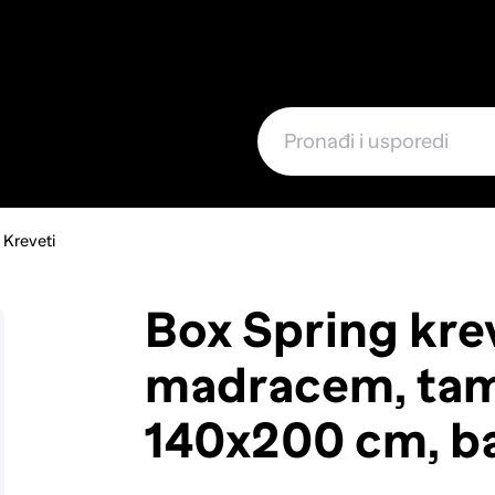
e
Kreveti
Box Spring kre
madracem, tam
140x200 cm, b