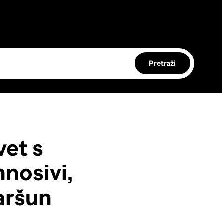
Pretraži
vet s
nosivi,
aršun