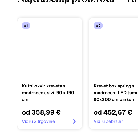
#1
#2
Kutni okvir kreveta s
Krevet box spring s
madracem, sivi, 90 x 190
madracem LED tamn
cm
90x200 cm baršun
od 358,99 €
od 452,67 €
Vidi u 2 trgovine
Vidi u Zebra.hr