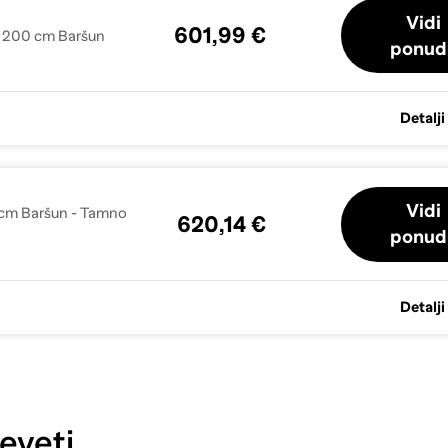
Vidi
601,99 €
 x 200 cm Baršun
ponud
Detalji
Vidi
 cm Baršun - Tamno
620,14 €
ponud
Detalji
eveti