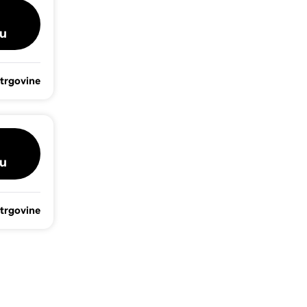
u
 trgovine
u
 trgovine