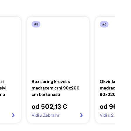
#5
#6
 i
Box spring krevet s
Okvir kreveta b
ivi
madracem crni 90x200
madraca tamno
ina
cm baršunasti
90x220 cm bar
od 502,13 €
od 96,99 
Vidi u Zebra.hr
Vidi u 2 trgovin