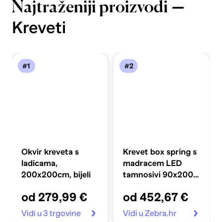
—
Najtraženiji proizvodi
Kreveti
#1
#2
Okvir kreveta s
Krevet box spring s
ladicama,
madracem LED
200x200cm, bijeli
tamnosivi 90x200
cm baršun
od 279,99 €
od 452,67 €
Vidi u 3 trgovine
Vidi u Zebra.hr