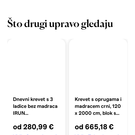
Što drugi upravo gledaju
Dnevni krevet s 3
Krevet s oprugama i
ladice bez madraca
madracem crni, 120
IRUN
x 2000 cm, blok s
bijelo&amp;roza
kvadratima
od 280,99 €
od 665,18 €
90x200 cm