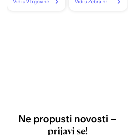
Vidi u 2 trgovine
Vidi u Zebra.hr
Ne propusti novosti –
prijavi se!