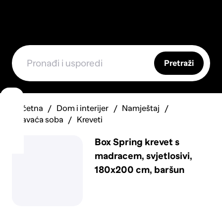
Pretraži
Početna
Dom i interijer
Namještaj
Spavaća soba
Kreveti
Box Spring krevet s
madracem, svjetlosivi,
180x200 cm, baršun