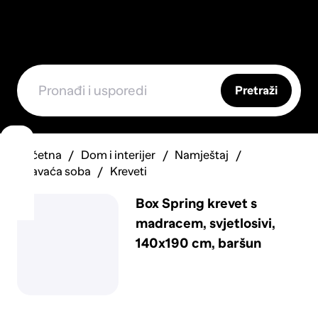
Pretraži
Početna
Dom i interijer
Namještaj
Spavaća soba
Kreveti
Box Spring krevet s
madracem, svjetlosivi,
140x190 cm, baršun