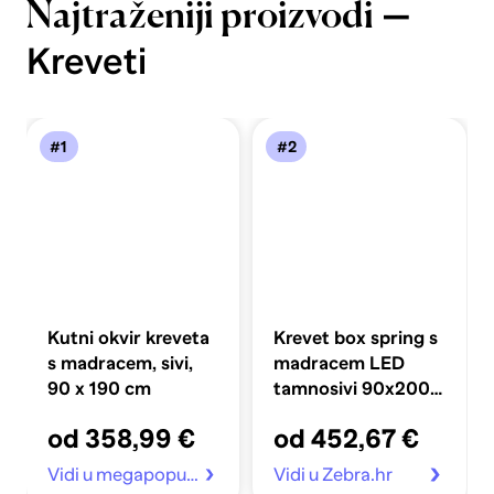
—
Najtraženiji proizvodi
Kreveti
#1
#2
Kutni okvir kreveta
Krevet box spring s
s madracem, sivi,
madracem LED
90 x 190 cm
tamnosivi 90x200
cm baršun
od 358,99 €
od 452,67 €
Vidi u megapopust.hr
Vidi u Zebra.hr