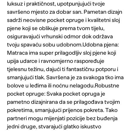
luksuz i praktičnost, upotpunjujući tvoje
savršeno mjesto za dobar san. Pametan dizajn
sadrži neovisne pocket opruge i kvalitetni sloj
pjene koji se oblikuje prema tvom tijelu,
osiguravajući vrhunski odmor dok održava
tvoju spavaću sobu udobnom.Udobna pjena:
Matraca ima super prilagodljiv sloj pjene koji
upija udarce i ravnomjerno raspoređuje
tjelesnu težinu, dajući ti fantastičnu potporu i
smanjujući tlak. Savršena je za svakoga tko ima
bolove u leđima ili noćnu nelagodu.Robustne
pocket opruge: Svaka pocket opruga je
pametno dizajnirana da se prilagođava tvojim
pokretima, smanjujući prijenos pokreta. Tako
partneri mogu mijenjati pozicije bez buđenja
jedni druge, stvarajući glatko iskustvo