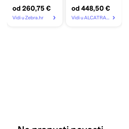
drveni
80x200cm od
od 260,75 €
od 448,50 €
tkanine
Vidi u Zebra.hr
Vidi u ALCATRAZ.hr