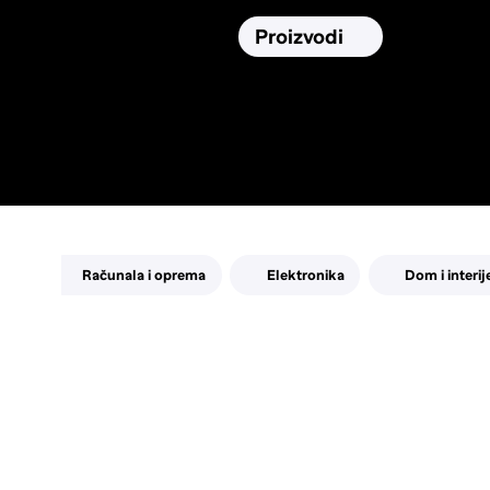
Osiguranja
Proizvodi
Namirnic
Pronađi, usporedi i donesi
najbolju
odluku o kupnji.
Računala i oprema
Elektronika
Dom i interij