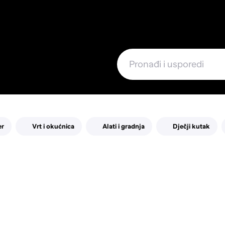
e
er
Vrt i okućnica
Alati i gradnja
Dječji kutak