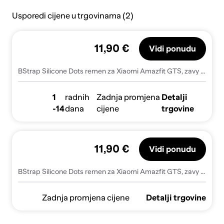
Usporedi cijene u trgovinama (2)
11,90 €
Vidi ponudu
BStrap Silicone Dots remen za Xiaomi Amazfit GTS, zavy blue
1
radnih
Zadnja promjena
Detalji
-14
dana
cijene
trgovine
11,90 €
Vidi ponudu
BStrap Silicone Dots remen za Xiaomi Amazfit GTS, zavy blue (SSG013C0704)
Zadnja promjena cijene
Detalji trgovine