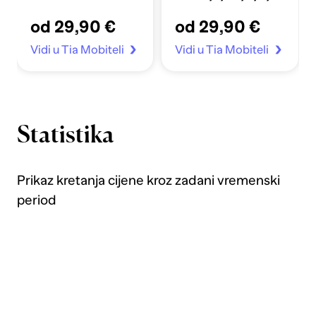
Apple Sata 4-7/SE
crno
od 29,90 €
od 29,90 €
40/41mm prozirno
Vidi u Tia Mobiteli
Vidi u Tia Mobiteli
Statistika
Prikaz kretanja cijene kroz zadani vremenski
period