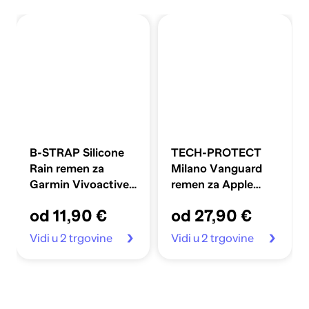
B-STRAP Silicone
TECH-PROTECT
Rain remen za
Milano Vanguard
Garmin Vivoactive
remen za Apple
5, dark gray
Watch
od 11,90 €
od 27,90 €
44/45/46/49 mm,
titanium
Vidi u 2 trgovine
Vidi u 2 trgovine