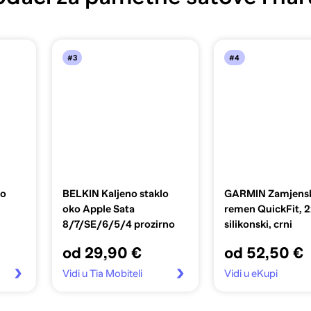
#3
#4
lo
BELKIN Kaljeno staklo
GARMIN Zamjens
oko Apple Sata
remen QuickFit,
8/7/SE/6/5/4 prozirno
silikonski, crni
od 29,90 €
od 52,50 €
Vidi u Tia Mobiteli
Vidi u eKupi