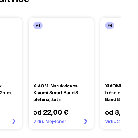
#5
#6
ki
XIAOMI Narukvica za
XIAOMI Privjes
 22mm,
Xiaomi Smart Band 8,
trčanje Xiaomi
pletena, žuta
Band 8
od 22,00 €
od 8,55 €
Vidi u Moj-toner
Vidi u 2 trgovin