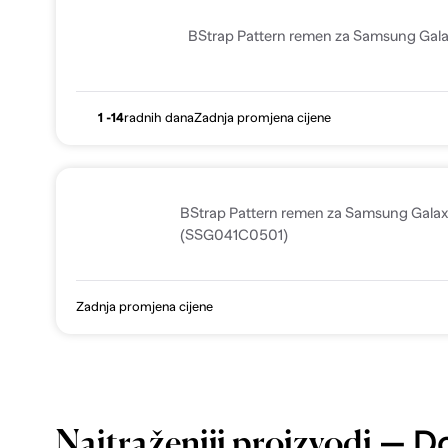
BStrap Pattern remen za Samsung Gal
1 -14
radnih dana
Zadnja promjena cijene
BStrap Pattern remen za Samsung Gala
(SSG041C0501)
Zadnja promjena cijene
— Do
Najtraženiji proizvodi