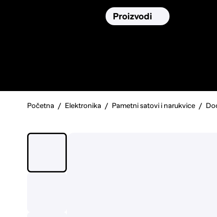
Osiguranja
Proizvodi
Namirnic
Pronađi, usporedi i donesi
najbolju
odluku o kupnji.
Početna
Elektronika
Pametni satovi i narukvice
Dod