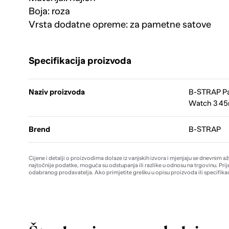
Boja: roza
Vrsta dodatne opreme: za pametne satove
Specifikacija proizvoda
Naziv proizvoda
B-STRAP Pa
Watch 3 45
Brend
B-STRAP
Cijene i detalji o proizvodima dolaze iz vanjskih izvora i mjenjaju se dnevnim a
najtočnije podatke, moguća su odstupanja ili razlike u odnosu na trgovinu. Prij
odabranog prodavatelja. Ako primjetite grešku u opisu proizvoda ili specifikac