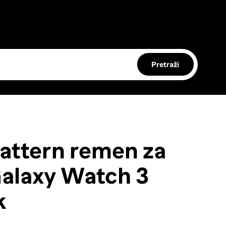
Pretraži
ttern remen za
alaxy Watch 3
k