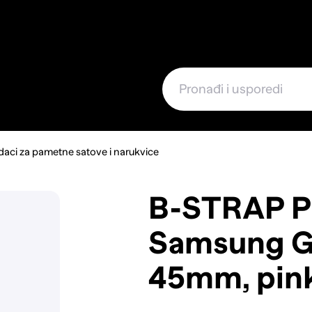
e
aci za pametne satove i narukvice
B-STRAP Pa
Samsung G
45mm, pin