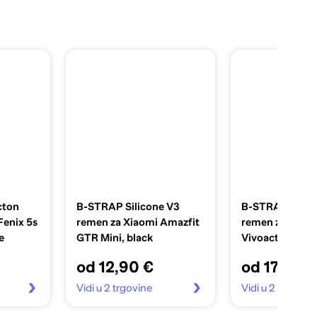
cton
B-STRAP Silicone V3
B-STRAP Fine 
Fenix 5s
remen za Xiaomi Amazfit
remen za Garm
e
GTR Mini, black
Vivoactive 3, 
od 12,90 €
od 17,90 
Vidi u 2 trgovine
Vidi u 2 trgovin