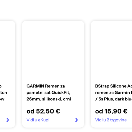
p
GARMIN Remen za
BStrap Silicone A
atch
pametni sat QuickFit,
remen za Garmin 
ow
26mm, silikonski, crni
/ 5s Plus, dark blu
od 52,50 €
od 15,90 €
Vidi u eKupi
Vidi u 2 trgovine