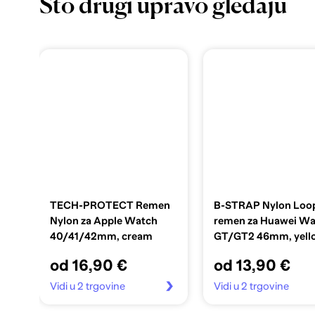
Što drugi upravo gledaju
TECH-PROTECT Remen
B-STRAP Nylon Loo
Nylon za Apple Watch
remen za Huawei W
40/41/42mm, cream
GT/GT2 46mm, yell
od 16,90 €
od 13,90 €
Vidi u 2 trgovine
Vidi u 2 trgovine