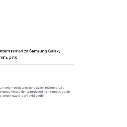
ttern remen za Samsung Galaxy
mm, pink
žuriranjem podataka. Iako uvijek težimo pružiti
e kupovine provjerite proizvod na internet trgovini
ijama možete je prijaviti
ovdje
.