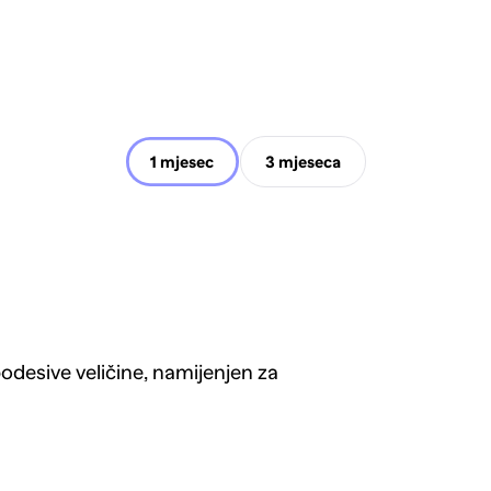
1 mjesec
3 mjeseca
podesive veličine, namijenjen za