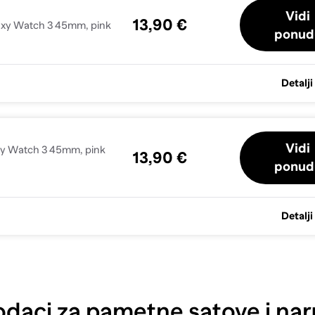
Vidi
13,90 €
axy Watch 3 45mm, pink
ponud
Detalji
Vidi
xy Watch 3 45mm, pink
13,90 €
ponud
Detalji
daci za pametne satove i nar