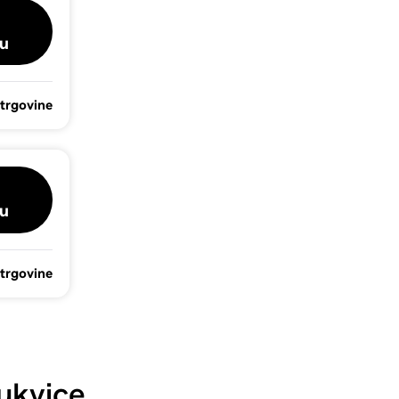
u
 trgovine
u
 trgovine
ukvice