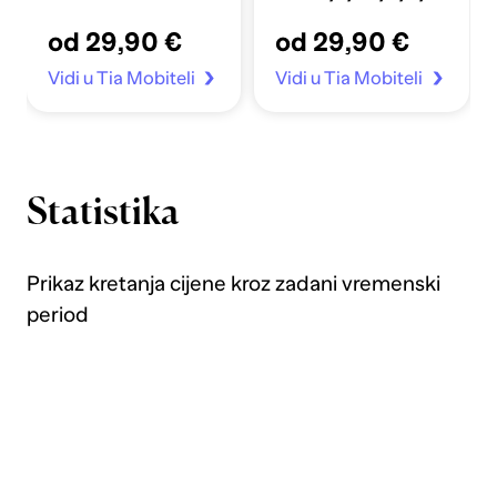
Apple Sata 4-7/SE
crno
od 29,90 €
od 29,90 €
40/41mm prozirno
Vidi u Tia Mobiteli
Vidi u Tia Mobiteli
Statistika
Prikaz kretanja cijene kroz zadani vremenski
period