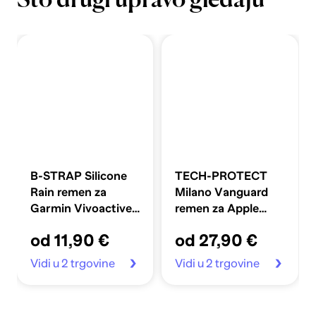
Što drugi upravo gledaju
B-STRAP Silicone
TECH-PROTECT
Rain remen za
Milano Vanguard
Garmin Vivoactive
remen za Apple
5, dark gray
Watch
od 11,90 €
od 27,90 €
44/45/46/49 mm,
titanium
Vidi u 2 trgovine
Vidi u 2 trgovine