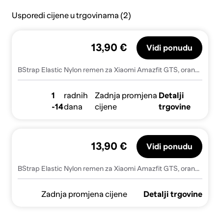
Usporedi cijene u trgovinama (2)
13,90 €
Vidi ponudu
BStrap Elastic Nylon remen za Xiaomi Amazfit GTS, orange
1
radnih
Zadnja promjena
Detalji
-14
dana
cijene
trgovine
13,90 €
Vidi ponudu
BStrap Elastic Nylon remen za Xiaomi Amazfit GTS, orange (SSG024C0704)
Zadnja promjena cijene
Detalji trgovine