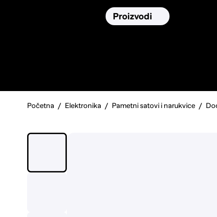
Osiguranja
Proizvodi
Namirnic
Pronađi, usporedi i donesi
najbolju
odluku o kupnji.
Početna
Elektronika
Pametni satovi i narukvice
Dod