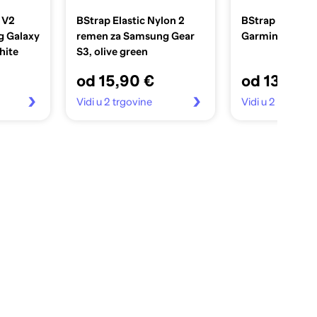
 V2
BStrap Elastic Nylon 2
BStrap Pattern
g Galaxy
remen za Samsung Gear
Garmin Venu 2,
hite
S3, olive green
od 15,90 €
od 13,90 
Vidi u 2 trgovine
Vidi u 2 trgovin