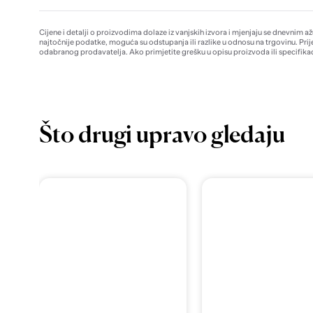
Cijene i detalji o proizvodima dolaze iz vanjskih izvora i mjenjaju se dnevnim a
najtočnije podatke, moguća su odstupanja ili razlike u odnosu na trgovinu. Prij
odabranog prodavatelja. Ako primjetite grešku u opisu proizvoda ili specifikac
Što drugi upravo gledaju