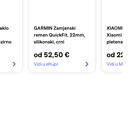
aklo
GARMIN Zamjenski
XIAOMI Narukvi
remen QuickFit, 22mm,
Xiaomi Smart B
zirno
silikonski, crni
pletena, žuta
od 52,50 €
od 22,00 
Vidi u eKupi
Vidi u Moj-toner