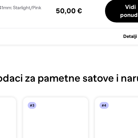
Vidi
1mm: Starlight/Pink
50,00 €
ponud
Detalji
daci za pametne satove i nar
#3
#4