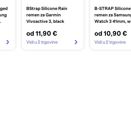
gged
BStrap Silicone Rain
B-STRAP Silicone
ung
remen za Garmin
remen za Samsun
Vivoactive 3, black
Watch 3 41mm, w
301
od 11,90 €
od 10,90 €
Vidi u 2 trgovine
Vidi u 2 trgovine