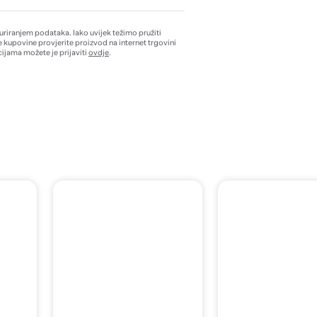
žuriranjem podataka. Iako uvijek težimo pružiti
e kupovine provjerite proizvod na internet trgovini
ijama možete je prijaviti
ovdje
.