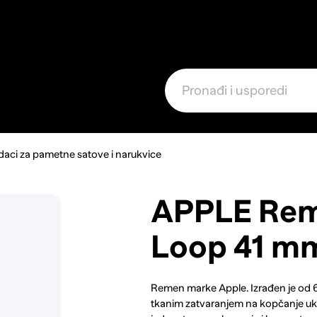
e
aci za pametne satove i narukvice
APPLE Rem
Loop 41 mm
Remen marke Apple. Izrađen je od 6
tkanim zatvaranjem na kopčanje u