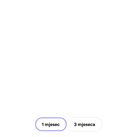
1 mjesec
3 mjeseca