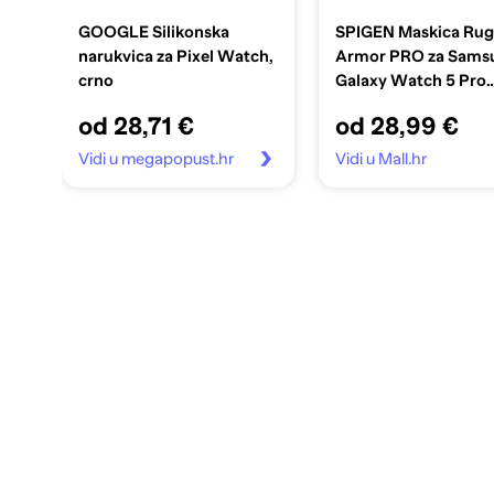
GOOGLE Silikonska
SPIGEN Maskica Ru
narukvica za Pixel Watch,
Armor PRO za Sams
crno
Galaxy Watch 5 Pro
45mm, black ACS05
od 28,71 €
od 28,99 €
Vidi u megapopust.hr
Vidi u Mall.hr