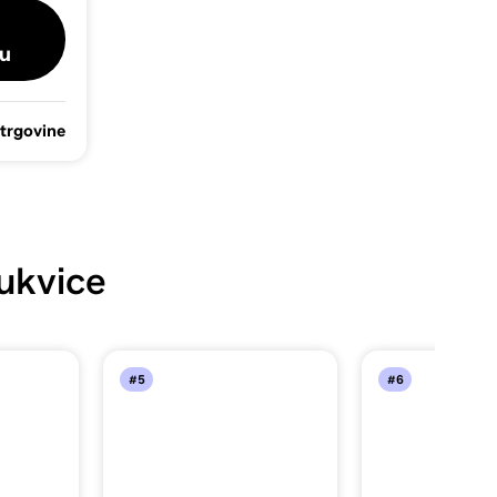
u
 trgovine
ukvice
#5
#6