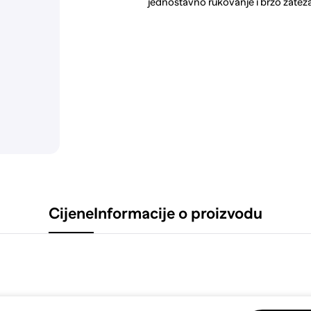
jednostavno rukovanje i brzo zateza
Cijene
Informacije o proizvodu