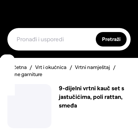
Pretraži
Početna
Vrt i okućnica
Vrtni namještaj
Vrtne garniture
9-dijelni vrtni kauč set s
jastučićima, poli rattan,
smeđa