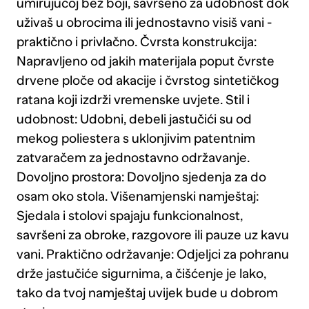
umirujućoj bež boji, savršeno za udobnost dok
uživaš u obrocima ili jednostavno visiš vani -
praktično i privlačno. Čvrsta konstrukcija:
Napravljeno od jakih materijala poput čvrste
drvene ploče od akacije i čvrstog sintetičkog
ratana koji izdrži vremenske uvjete. Stil i
udobnost: Udobni, debeli jastučići su od
mekog poliestera s uklonjivim patentnim
zatvaračem za jednostavno održavanje.
Dovoljno prostora: Dovoljno sjedenja za do
osam oko stola. Višenamjenski namještaj:
Sjedala i stolovi spajaju funkcionalnost,
savršeni za obroke, razgovore ili pauze uz kavu
vani. Praktično održavanje: Odjeljci za pohranu
drže jastučiće sigurnima, a čišćenje je lako,
tako da tvoj namještaj uvijek bude u dobrom