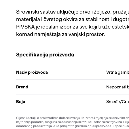
Sirovinski sastav uključuje drvo i željezo, pruž
materijala i čvrstog okvira za stabilnost i dugo
PIVSKA je idealan izbor za sve koji traže estetsk
komad namještaja za vanjski prostor.
Specifikacija proizvoda
Naziv proizvoda
Vrtna garni
Brend
Nepoznati 
Boja
Smeđe/Crn
Cijene i detalji o proizvodima dolaze iz vanjskih izvora i mjenjaju se dnevnim a
najtočnije podatke, moguća su odstupanja ili razlike u odnosu na trgovinu. Prij
odabranog prodavatelja. Ako primjetite grešku u opisu proizvoda ili specifikac