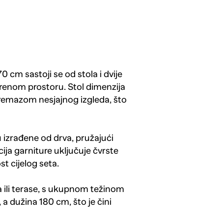
cm sastoji se od stola i dvije
vorenom prostoru. Stol dimenzija
remazom nesjajnog izgleda, što
 izrađene od drva, pružajući
ija garniture uključuje čvrste
t cijelog seta.
a ili terase, s ukupnom težinom
 a dužina 180 cm, što je čini