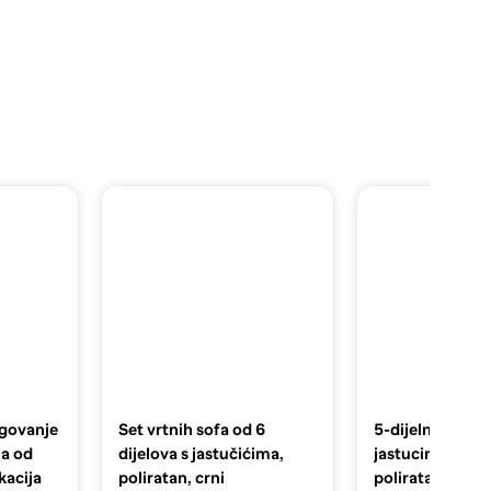
lagovanje
Set vrtnih sofa od 6
5-dijelna vrtna 
ma od
dijelova s jastučićima,
jastucima svije
akacija
poliratan, crni
poliratan