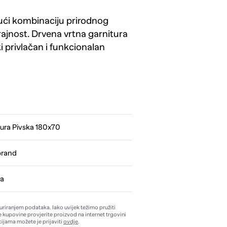
ajući kombinaciju prirodnog
trajnost. Drvena vrtna garnitura
i privlačan i funkcionalan
tura Pivska 180x70
brand
a
žuriranjem podataka. Iako uvijek težimo pružiti
e kupovine provjerite proizvod na internet trgovini
ijama možete je prijaviti
ovdje
.