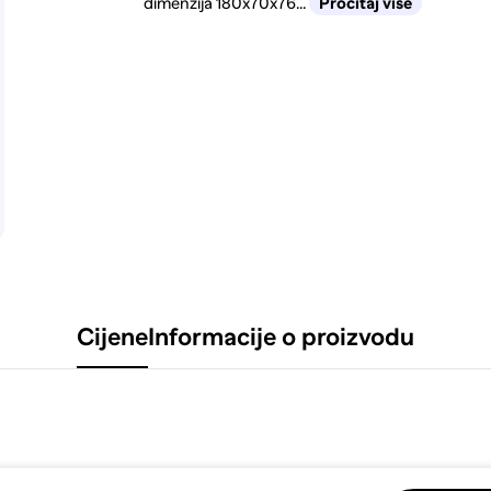
dimenzija 180x70x76...
Pročitaj više
Cijene
Informacije o proizvodu