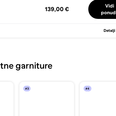
Vidi
139,00 €
ponud
Detalji
tne garniture
#3
#4