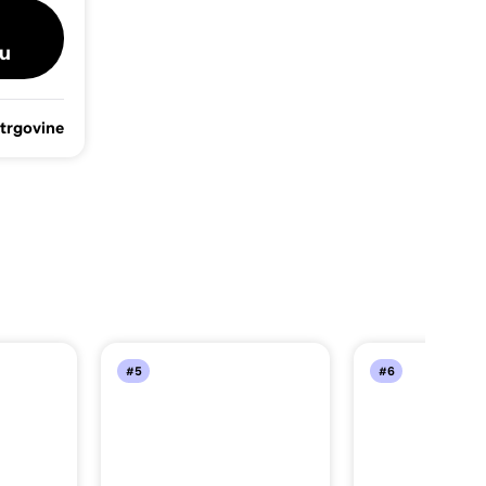
u
 trgovine
#5
#6