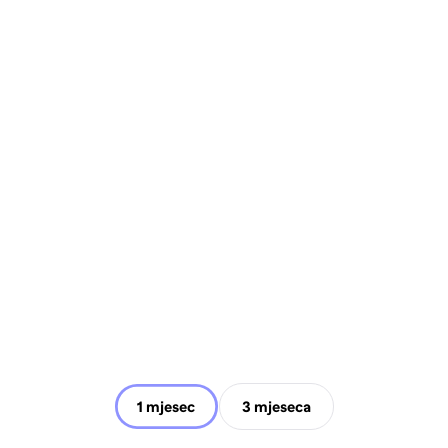
1 mjesec
3 mjeseca