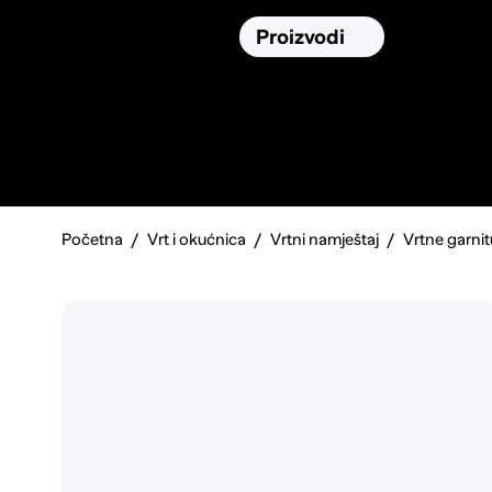
Osiguranja
Proizvodi
Namirnic
Pronađi, usporedi i donesi
najbolju
odluku o kupnji.
Početna
Vrt i okućnica
Vrtni namještaj
Vrtne garnit