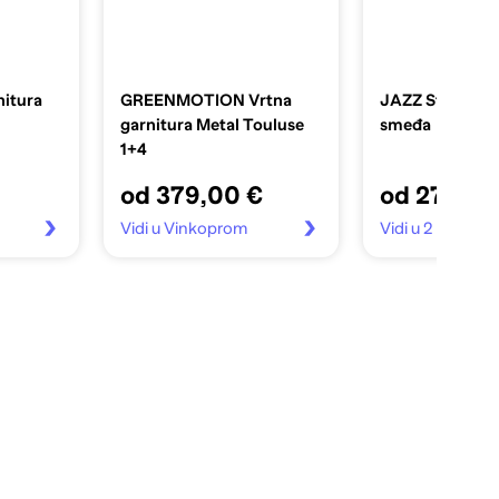
itura
GREENMOTION Vrtna
JAZZ Stolica, 
garnitura Metal Touluse
smeđa
1+4
od 379,00 €
od 27,60 
Vidi u Vinkoprom
Vidi u 2 trgovin