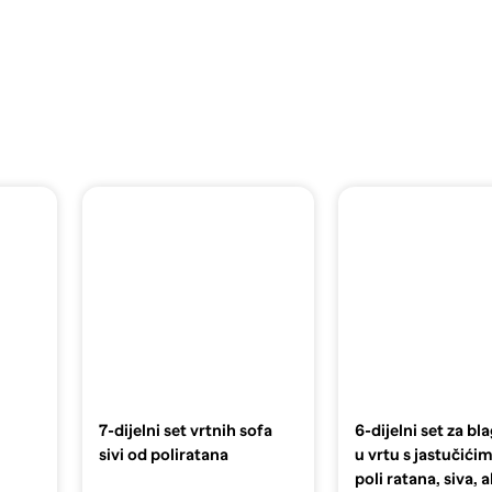
7-dijelni set vrtnih sofa
6-dijelni set za b
sivi od poliratana
u vrtu s jastučići
poli ratana, siva, 