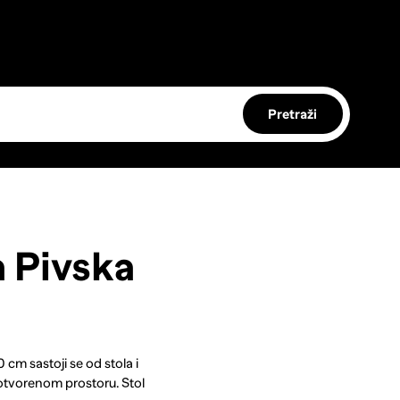
Pretraži
a Pivska
cm sastoji se od stola i
a otvorenom prostoru. Stol