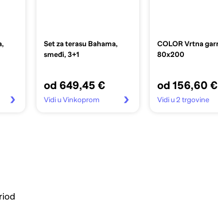
a,
Set za terasu Bahama,
COLOR Vrtna garn
smeđi, 3+1
80x200
od 649,45 €
od 156,60 €
Vidi u Vinkoprom
Vidi u 2 trgovine
riod