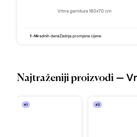
Vrtna garnitura 180x70 cm
1 -14
radnih dana
Zadnja promjena cijene
— Vr
Najtraženiji proizvodi
#1
#2