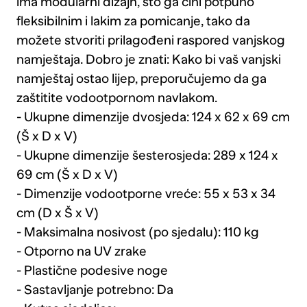
ima modularni dizajn, što ga čini potpuno
fleksibilnim i lakim za pomicanje, tako da
možete stvoriti prilagođeni raspored vanjskog
namještaja. Dobro je znati: Kako bi vaš vanjski
namještaj ostao lijep, preporučujemo da ga
zaštitite vodootpornom navlakom.
- Ukupne dimenzije dvosjeda: 124 x 62 x 69 cm
(Š x D x V)
- Ukupne dimenzije šesterosjeda: 289 x 124 x
69 cm (Š x D x V)
- Dimenzije vodootporne vreće: 55 x 53 x 34
cm (D x Š x V)
- Maksimalna nosivost (po sjedalu): 110 kg
- Otporno na UV zrake
- Plastične podesive noge
- Sastavljanje potrebno: Da