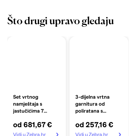
Što drugi upravo gledaju
Set vrtnog
3-dijelna vrtna
namještaja s
garnitura od
jastučićima 7
poliratana s
komada, poliratan,
jastucima crna
od 681,67 €
od 257,16 €
bež
Vidi u Zebra.hr
Vidi u Zebra.hr