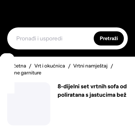
Pretraži
Početna
Vrt i okućnica
Vrtni namještaj
Vrtne garniture
8-dijelni set vrtnih sofa od
poliratana s jastucima bež