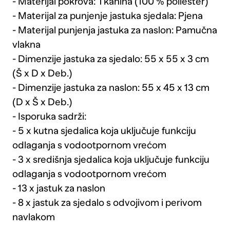
- Materijal pokrova: Tkanina (100 % poliester)
- Materijal za punjenje jastuka sjedala: Pjena
- Materijal punjenja jastuka za naslon: Pamučna
vlakna
- Dimenzije jastuka za sjedalo: 55 x 55 x 3 cm
(Š x D x Deb.)
- Dimenzije jastuka za naslon: 55 x 45 x 13 cm
(D x Š x Deb.)
- Isporuka sadrži:
- 5 x kutna sjedalica koja uključuje funkciju
odlaganja s vodootpornom vrećom
- 3 x središnja sjedalica koja uključuje funkciju
odlaganja s vodootpornom vrećom
- 13 x jastuk za naslon
- 8 x jastuk za sjedalo s odvojivom i perivom
navlakom