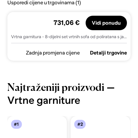
Usporedi cijene u trgovinama (1)
731,06 €
Vidi ponudu
Vrtna garnitura - 8-dijelni set vrtnih sofa od poliratana s jastucima bež - bež i siva Bez stola 1
Zadnja promjena cijene
Detalji trgovine
—
Najtraženiji proizvodi
Vrtne garniture
#1
#2