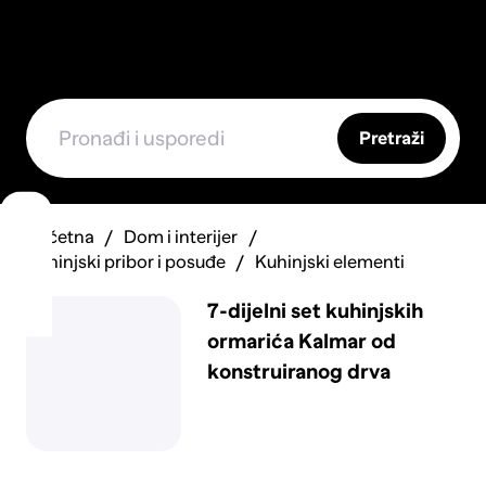
Pretraži
Početna
Dom i interijer
Kuhinjski pribor i posuđe
Kuhinjski elementi
7-dijelni set kuhinjskih
ormarića Kalmar od
konstruiranog drva