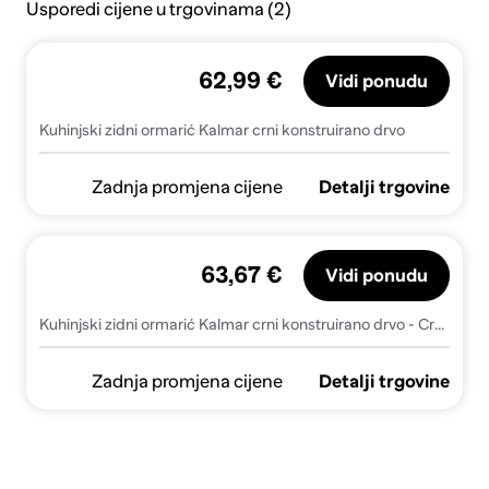
Usporedi cijene u trgovinama (2)
62,99 €
Vidi ponudu
Kuhinjski zidni ormarić Kalmar crni konstruirano drvo
Zadnja promjena cijene
Detalji trgovine
63,67 €
Vidi ponudu
Kuhinjski zidni ormarić Kalmar crni konstruirano drvo - Crna 1 1x zidni ormarić (1 preklopna vrata) 60 cm širok 40 cm visok 1
Zadnja promjena cijene
Detalji trgovine