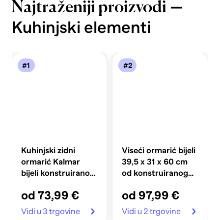
—
Najtraženiji proizvodi
Kuhinjski elementi
#1
#2
Kuhinjski zidni
Viseći ormarić bijeli
ormarić Kalmar
39,5 x 31 x 60 cm
bijeli konstruirano
od konstruiranog
drvo
drva
od 73,99 €
od 97,99 €
Vidi u 3 trgovine
Vidi u 2 trgovine