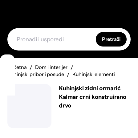
Pretraži
Početna
Dom i interijer
Kuhinjski pribor i posuđe
Kuhinjski elementi
Kuhinjski zidni ormarić
Kalmar crni konstruirano
drvo