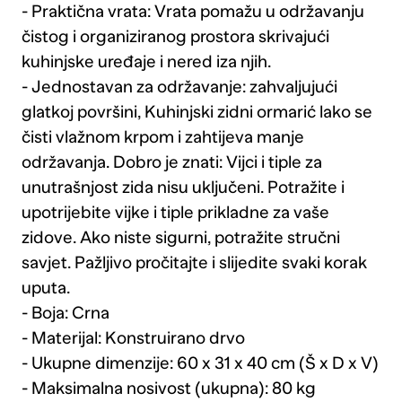
- Praktična vrata: Vrata pomažu u održavanju
čistog i organiziranog prostora skrivajući
kuhinjske uređaje i nered iza njih.
- Jednostavan za održavanje: zahvaljujući
glatkoj površini, Kuhinjski zidni ormarić lako se
čisti vlažnom krpom i zahtijeva manje
održavanja. Dobro je znati: Vijci i tiple za
unutrašnjost zida nisu uključeni. Potražite i
upotrijebite vijke i tiple prikladne za vaše
zidove. Ako niste sigurni, potražite stručni
savjet. Pažljivo pročitajte i slijedite svaki korak
uputa.
- Boja: Crna
- Materijal: Konstruirano drvo
- Ukupne dimenzije: 60 x 31 x 40 cm (Š x D x V)
- Maksimalna nosivost (ukupna): 80 kg