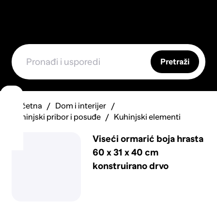
Pretraži
Početna
Dom i interijer
Kuhinjski pribor i posuđe
Kuhinjski elementi
Viseći ormarić boja hrasta
60 x 31 x 40 cm
konstruirano drvo