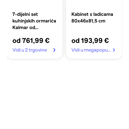
7-dijelni set
Kabinet s ladicama
kuhinjskih ormarića
80x46x81,5 cm
Kalmar od
konstruiranog drva
od 761,99 €
od 193,99 €
Vidi u 2 trgovine
Vidi u megapopust.hr