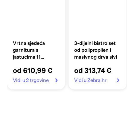
Vrtna sjedeća
3-dijelni bistro set
garnitura s
od polipropilen i
jastucima 11
masivnog drva sivi
dijelova, poliratan,
od 610,99 €
od 313,74 €
crna, duljina stola
90 cm
Vidi u 2 trgovine
Vidi u Zebra.hr