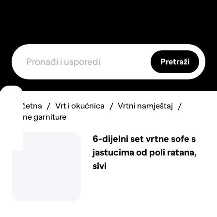
Pretraži
Početna
Vrt i okućnica
Vrtni namještaj
Vrtne garniture
6-dijelni set vrtne sofe s
jastucima od poli ratana,
sivi