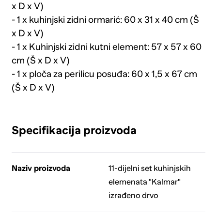
x D x V)
- 1 x kuhinjski zidni ormarić: 60 x 31 x 40 cm (Š
x D x V)
- 1 x Kuhinjski zidni kutni element: 57 x 57 x 60
cm (Š x D x V)
- 1 x ploča za perilicu posuđa: 60 x 1,5 x 67 cm
(Š x D x V)
Specifikacija proizvoda
Naziv proizvoda
11-dijelni set kuhinjskih
elemenata "Kalmar"
izrađeno drvo