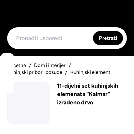
Pretraži
Početna
Dom i interijer
Kuhinjski pribor i posuđe
Kuhinjski elementi
11-dijelni set kuhinjskih
elemenata "Kalmar"
izrađeno drvo