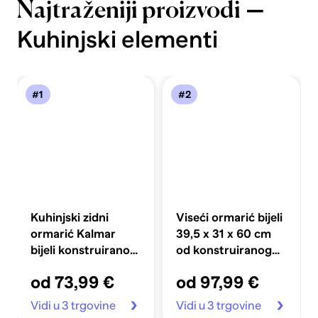
—
Najtraženiji proizvodi
Kuhinjski elementi
#1
#2
Kuhinjski zidni
Viseći ormarić bijeli
ormarić Kalmar
39,5 x 31 x 60 cm
bijeli konstruirano
od konstruiranog
drvo
drva
od 73,99 €
od 97,99 €
Vidi u 3 trgovine
Vidi u 3 trgovine