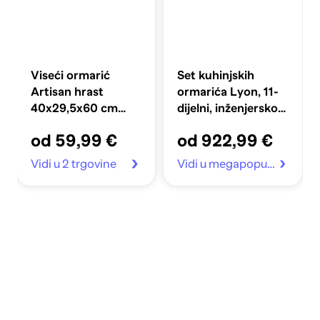
Viseći ormarić
Set kuhinjskih
Artisan hrast
ormarića Lyon, 11-
40x29,5x60 cm
dijelni, inženjersko
izrađeno drvo
drvo, artisan hrast
od 59,99 €
od 922,99 €
Vidi u 2 trgovine
Vidi u megapopust.hr