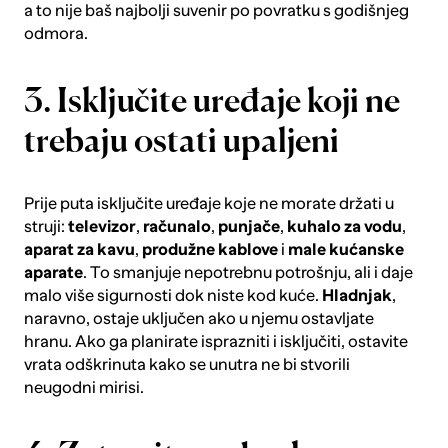
a to nije baš najbolji suvenir po povratku s godišnjeg
odmora.
3. Isključite uređaje koji ne
trebaju ostati upaljeni
Prije puta isključite uređaje koje ne morate držati u
struji:
televizor
,
računalo
,
punjače
,
kuhalo
za
vodu
,
aparat
za
kavu
,
produžne
kablove
i
male
kućanske
aparate
. To smanjuje nepotrebnu potrošnju, ali i daje
malo više sigurnosti dok niste kod kuće.
Hladnjak
,
naravno, ostaje uključen ako u njemu ostavljate
hranu. Ako ga planirate isprazniti i isključiti, ostavite
vrata odškrinuta kako se unutra ne bi stvorili
neugodni mirisi.