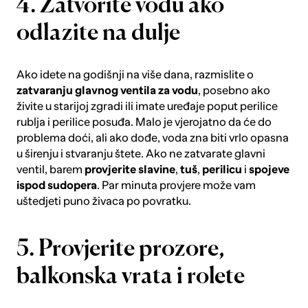
4. Zatvorite vodu ako
odlazite na dulje
Ako idete na godišnji na više dana, razmislite o
zatvaranju
glavnog
ventila
za
vodu
, posebno ako
živite u starijoj zgradi ili imate uređaje poput
perilice
rublja
i
perilice posuđa
. Malo je vjerojatno da će do
problema doći, ali ako dođe, voda zna biti vrlo opasna
u širenju i stvaranju štete. Ako ne zatvarate glavni
ventil, barem
provjerite
slavine
,
tuš
,
perilicu
i
spojeve
ispod
sudopera
. Par minuta provjere može vam
uštedjeti puno živaca po povratku.
5. Provjerite prozore,
balkonska vrata i rolete