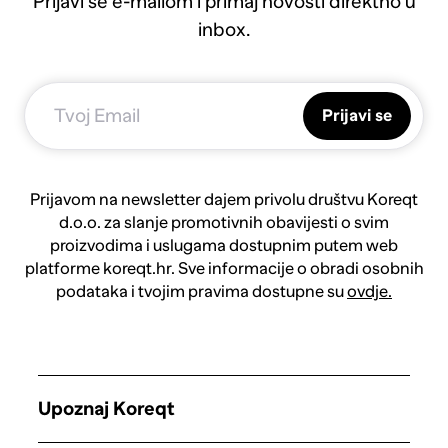
Prijavi se e-mailom i primaj novosti direktno u
inbox.
Prijavi se
Prijavom na newsletter dajem privolu društvu Koreqt
d.o.o. za slanje promotivnih obavijesti o svim
proizvodima i uslugama dostupnim putem web
platforme koreqt.hr. Sve informacije o obradi osobnih
podataka i tvojim pravima dostupne su
ovdje.
Upoznaj Koreqt