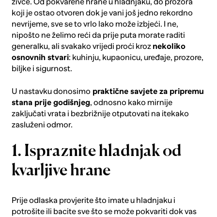
živce. Od pokvarene hrane u hladnjaku, do prozora
koji je ostao otvoren dok je vani još jedno rekordno
nevrijeme, sve se to vrlo lako može izbjeći. I ne,
nipošto ne želimo reći da prije puta morate raditi
generalku, ali svakako vrijedi proći kroz
nekoliko
osnovnih stvari
: kuhinju, kupaonicu, uređaje, prozore,
biljke i sigurnost.
U nastavku donosimo
praktične savjete za pripremu
stana prije godišnjeg
, odnosno kako mirnije
zaključati vrata i bezbrižnije otputovati na itekako
zasluženi odmor.
1. Ispraznite hladnjak od
kvarljive hrane
Prije odlaska provjerite što imate u
hladnjaku
i
potrošite ili bacite sve što se može pokvariti dok vas