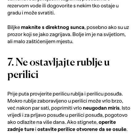
rezervom vode ili dogovorite s nekim tko ostaje u
gradu i može svratiti.
Biljke
maknite s direktnog sunca
, posebno ako su uz
prozor koji se jako zagrijava. Bolje im je na svijetlom,
ali malo zaštićenijem mjestu.
7. Ne ostavljajte rublje u
perilici
Prije puta provjerite
perilicu rublja
i
perilicu posuđa
.
Mokro rublje zaboravljeno u perilici može vrlo brzo,
već nakon par sati, poprimiti vrlo
neugodan
miris
. Isto
vrijedi i za prljavo posuđe u perilici posuđa, pogotovo
ako odlazite na više dana. Ako stignete,
operite
zadnje ture
i
ostavite
perilice otvorene da se osuše
.