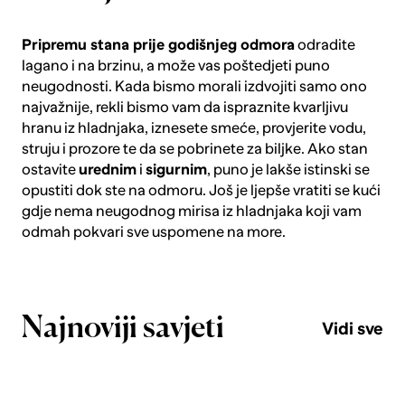
Pripremu stana prije godišnjeg odmora
odradite
lagano i na brzinu, a može vas poštedjeti puno
neugodnosti. Kada bismo morali izdvojiti samo ono
najvažnije, rekli bismo vam da ispraznite kvarljivu
hranu iz hladnjaka, iznesete smeće, provjerite vodu,
struju i prozore te da se pobrinete za biljke. Ako stan
ostavite
urednim
i
sigurnim
, puno je lakše istinski se
opustiti dok ste na odmoru. Još je ljepše vratiti se kući
gdje nema neugodnog mirisa iz hladnjaka koji vam
odmah pokvari sve uspomene na more.
Najnoviji savjeti
Vidi sve