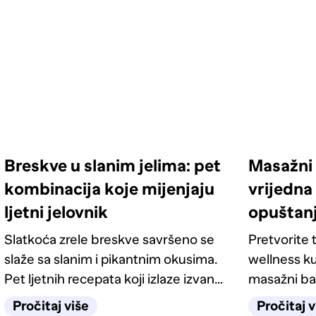
Breskve u slanim jelima: pet
Masažni 
kombinacija koje mijenjaju
vrijedna 
ljetni jelovnik
opuštan
Slatkoća zrele breskve savršeno se
Pretvorite t
slaže sa slanim i pikantnim okusima.
wellness ku
Pet ljetnih recepata koji izlaze izvan
masažni ba
kategorije deserta.
odgovarati
Pročitaj više
Pročitaj v