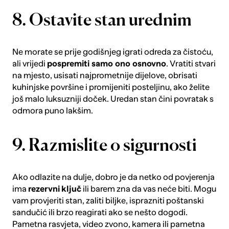
8. Ostavite stan urednim
Ne morate se prije godišnjeg igrati odreda za čistoću,
ali vrijedi
pospremiti samo ono osnovno
. Vratiti stvari
na mjesto, usisati najprometnije dijelove, obrisati
kuhinjske površine i promijeniti posteljinu, ako želite
još malo luksuzniji doček. Uredan stan čini povratak s
odmora puno lakšim.
9. Razmislite o sigurnosti
Ako odlazite na dulje, dobro je da netko od povjerenja
ima
rezervni
ključ
ili barem zna da vas neće biti. Mogu
vam provjeriti stan, zaliti biljke, isprazniti poštanski
sandučić ili brzo reagirati ako se nešto dogodi.
Pametna rasvjeta
,
video zvono
,
kamera
ili
pametna