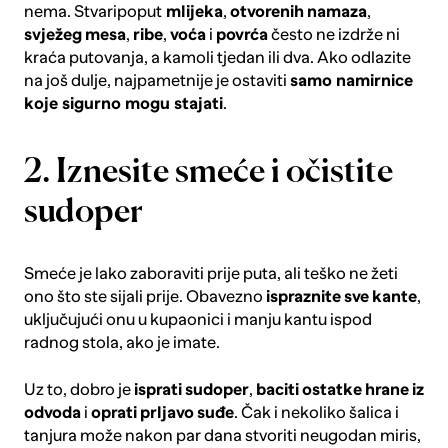
nema. Stvaripoput
mlijeka
,
otvorenih
namaza
,
svježeg
mesa
,
ribe
,
voća
i
povrća
često ne izdrže ni
kraća putovanja, a kamoli tjedan ili dva. Ako odlazite
na još dulje, najpametnije je ostaviti
samo namirnice
koje sigurno mogu stajati
.
2. Iznesite smeće i očistite
sudoper
Smeće je lako zaboraviti prije puta, ali teško ne žeti
ono što ste sijali prije. Obavezno
ispraznite
sve
kante
,
uključujući onu u kupaonici i manju kantu ispod
radnog stola, ako je imate.
Uz to, dobro je
isprati
sudoper
,
baciti
ostatke
hrane
iz
odvoda
i
oprati
prljavo
suđe
. Čak i nekoliko šalica i
tanjura može nakon par dana stvoriti neugodan miris,