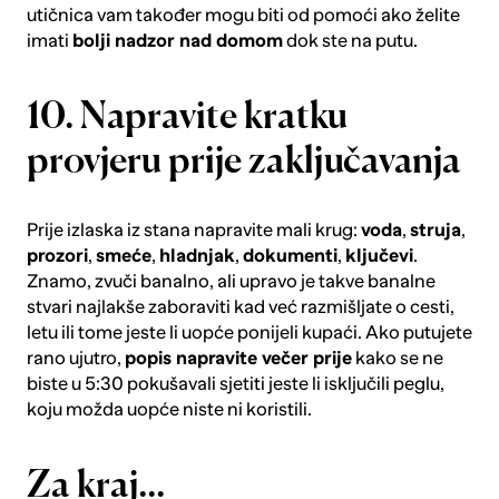
utičnica
vam također mogu biti od pomoći ako želite
imati
bolji nadzor nad domom
dok ste na putu.
10. Napravite kratku
provjeru prije zaključavanja
Prije izlaska iz stana napravite mali krug:
voda
,
struja
,
prozori
,
smeće
,
hladnjak
,
dokumenti
,
ključevi
.
Znamo, zvuči banalno, ali upravo je takve banalne
stvari najlakše zaboraviti kad već razmišljate o cesti,
letu ili tome jeste li uopće ponijeli kupaći. Ako putujete
rano ujutro,
popis napravite večer prije
kako se ne
biste u 5:30 pokušavali sjetiti jeste li isključili peglu,
koju možda uopće niste ni koristili.
Za kraj...