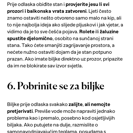
Prije odlaska obiđite stan i
provjerite
jesu
li svi
prozori i balkonska vrata zatvoreni
. Ljeti često
znamo ostaviti nešto otvoreno samo malo na kip, ali
to nije najbolja ideja ako slijede pljuskovi i jak vjetar, a
vidimo da je to sve češća pojava.
Rolete
ili
žaluzine
spustite
djelomično
, osobito na sunčanoj strani
stana. Tako ćete smanjiti zagrijavanje prostora, a
nećete nužno ostaviti dojam da je stan potpuno
prazan. Ako imate biljke direktno uz prozor, pripazite
da im ne blokirate sav izvor svjetla.
6. Pobrinite se za biljke
Biljke prije odlaska svakako
zalijte
,
ali
nemojte
pretjerivati
. Previše vode može napraviti jednako
problema kao i premalo, posebno kod osjetljivijih
biljaka. Ako putujete na dulje, razmislite o
samonavodnjavajućim teglama
, posudama s