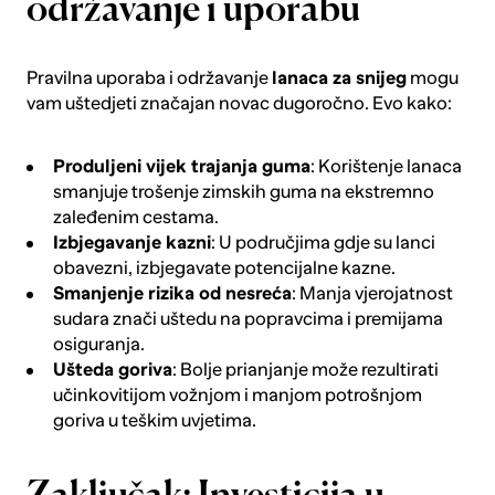
održavanje i uporabu
Pravilna uporaba i održavanje
lanaca za snijeg
mogu
vam uštedjeti značajan novac dugoročno. Evo kako:
Produljeni vijek trajanja guma
: Korištenje lanaca
smanjuje trošenje zimskih guma na ekstremno
zaleđenim cestama.
Izbjegavanje kazni
: U područjima gdje su lanci
obavezni, izbjegavate potencijalne kazne.
Smanjenje rizika od nesreća
: Manja vjerojatnost
sudara znači uštedu na popravcima i premijama
osiguranja.
Ušteda goriva
: Bolje prianjanje može rezultirati
učinkovitijom vožnjom i manjom potrošnjom
goriva u teškim uvjetima.