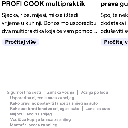
PROFI COOK multipraktik
prave g
Sjecka, riba, mijesi, miksa i štedi
Spojite nek
vrijeme u kuhinji. Donosimo usporedbu
dodataka i 
dva multipraktika koja će vam pomoći
oduševiti 
pronaći model po svojoj mjeri.
četiri odlič
Pročitaj više
Pročitaj v
Sigurnost na cesti
Zimska vožnja
Vožnja po ledu
Usporedba cijena lanaca za snijeg
Kako pravilno postaviti lance za snijeg na auto
Kako odabrati lanci za snijeg za auto
Lanci za auto
Najbolji lanci za snijeg
Vodič za kupnju lanaca za snijeg
Montaža lanaca za snijeg