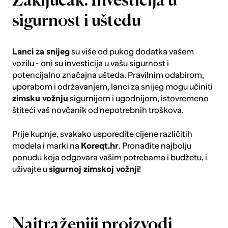
Zaključak: Investicija u
sigurnost i uštedu
Lanci za snijeg
su više od pukog dodatka vašem
vozilu - oni su investicija u vašu sigurnost i
potencijalno značajna ušteda. Pravilnim odabirom,
uporabom i održavanjem, lanci za snijeg mogu učiniti
zimsku vožnju
sigurnijom i ugodnijom, istovremeno
štiteći vaš novčanik od nepotrebnih troškova.
Prije kupnje, svakako usporedite cijene različitih
modela i marki na
Koreqt.hr
. Pronađite najbolju
ponudu koja odgovara vašim potrebama i budžetu, i
uživajte u
sigurnoj zimskoj vožnji
!
Najtraženiji proizvodi