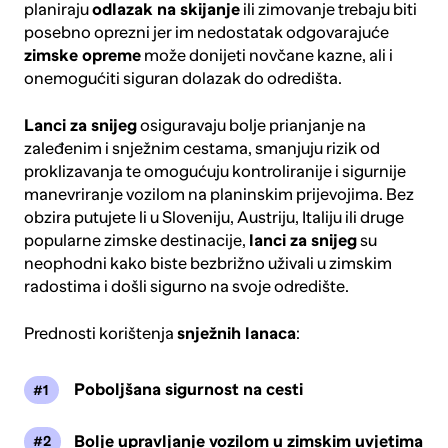
planiraju
odlazak na skijanje
ili zimovanje trebaju biti
posebno oprezni jer im nedostatak odgovarajuće
zimske opreme
može donijeti novčane kazne, ali i
onemogućiti siguran dolazak do odredišta.
Lanci za snijeg
osiguravaju bolje prianjanje na
zaleđenim i snježnim cestama, smanjuju rizik od
proklizavanja te omogućuju kontroliranije i sigurnije
manevriranje vozilom na planinskim prijevojima. Bez
obzira putujete li u Sloveniju, Austriju, Italiju ili druge
popularne zimske destinacije,
lanci za snijeg
su
neophodni kako biste bezbrižno uživali u zimskim
radostima i došli sigurno na svoje odredište.
Prednosti korištenja
snježnih lanaca
:
Poboljšana sigurnost na cesti
Bolje upravljanje vozilom u zimskim uvjetima