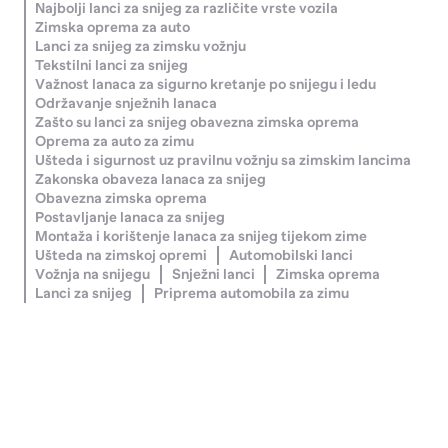
Najbolji lanci za snijeg za različite vrste vozila
Zimska oprema za auto
Lanci za snijeg za zimsku vožnju
Tekstilni lanci za snijeg
Važnost lanaca za sigurno kretanje po snijegu i ledu
Održavanje snježnih lanaca
Zašto su lanci za snijeg obavezna zimska oprema
Oprema za auto za zimu
Ušteda i sigurnost uz pravilnu vožnju sa zimskim lancima
Zakonska obaveza lanaca za snijeg
Obavezna zimska oprema
Postavljanje lanaca za snijeg
Montaža i korištenje lanaca za snijeg tijekom zime
Ušteda na zimskoj opremi
Automobilski lanci
Vožnja na snijegu
Snježni lanci
Zimska oprema
Lanci za snijeg
Priprema automobila za zimu