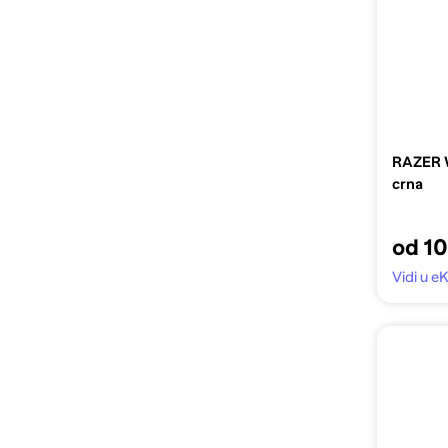
RAZER 
crna
od 1
Vidi u e