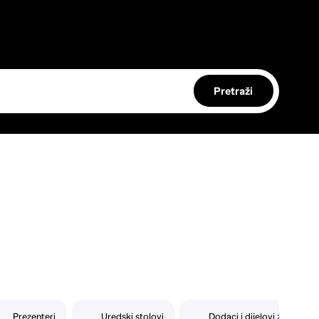
Pretraži
Prezenteri
Uredski stolovi
Dodaci i dijelovi za tipkov