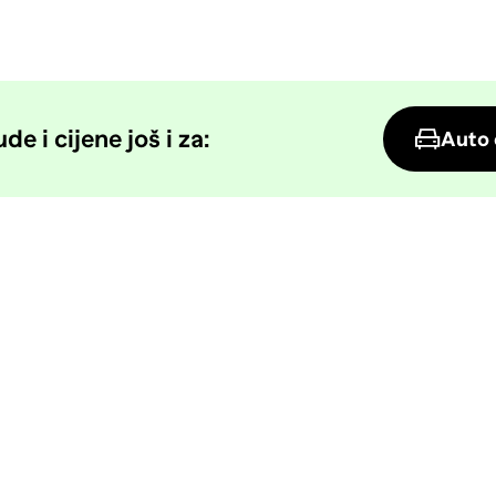
e i cijene još i za:
Auto 