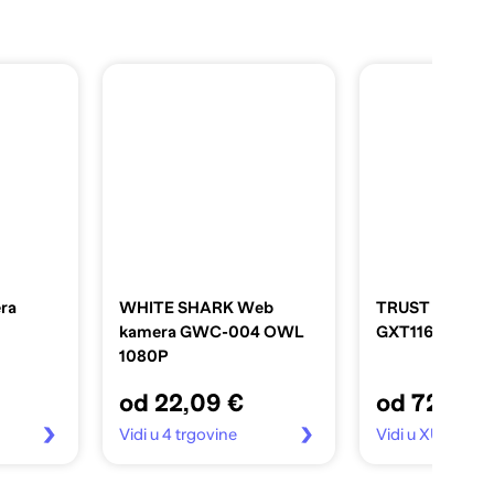
ra
WHITE SHARK Web
TRUST Web kam
kamera GWC-004 OWL
GXT1160, full 
1080P
od 22,09 €
od 72,38 
Vidi u 4 trgovine
Vidi u XUPE