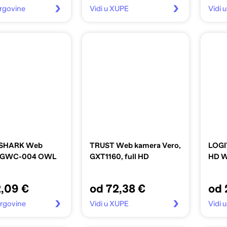
 trgovine
Vidi u XUPE
Vidi 
SHARK Web
TRUST Web kamera Vero,
LOGI
 GWC-004 OWL
GXT1160, full HD
HD 
2,09 €
od 72,38 €
od 
 trgovine
Vidi u XUPE
Vidi u