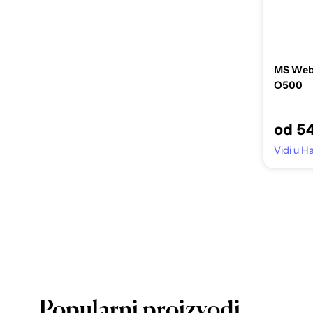
MS Web 
O500
od 5
Vidi u H
Popularni proizvodi