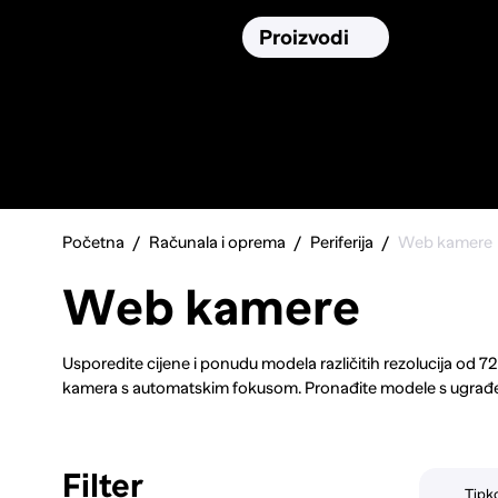
Osiguranja
Proizvodi
Namirnic
Pronađi, usporedi i donesi
najbolju
odluku o kupnji.
Početna
Računala i oprema
Periferija
Web kamere
Web kamere
Usporedite cijene i ponudu modela različitih rezolucija od 72
kamera s automatskim fokusom. Pronađite modele s ugrađen
obzira trebate li kameru za videokonferencije, streaming ili 
sliku prikazati u najboljem svjetlu.
Filter
Tipko