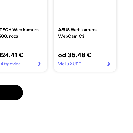
TECH Web kamera
ASUS Web kamera
500, roza
WebCam C3
124,41 €
od 35,48 €
u 4 trgovine
Vidi u XUPE