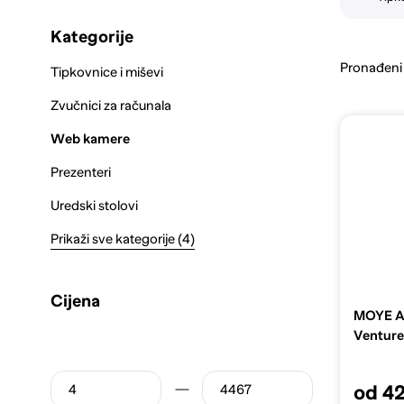
Kategorije
Pronađeni
Tipkovnice i miševi
Zvučnici za računala
Web kamere
Prezenteri
Uredski stolovi
Prikaži sve kategorije (4)
Cijena
MOYE Ak
Venture
od 4