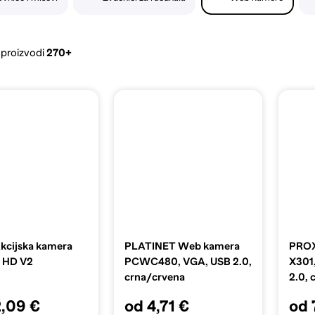
 proizvodi
270+
cijska kamera
PLATINET Web kamera
PROX
 HD V2
PCWC480, VGA, USB 2.0,
X301,
crna/crvena
2.0, 
2,09 €
od 4,71 €
od 