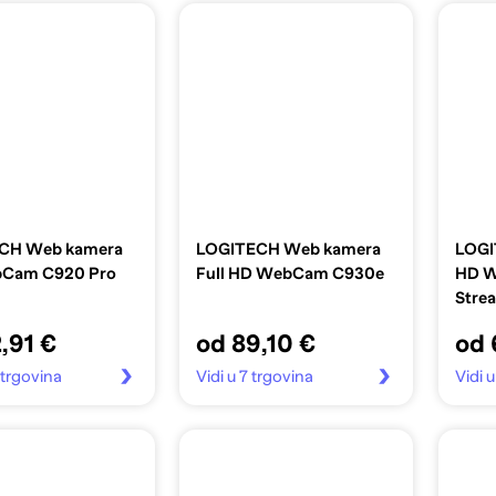
CH Web kamera
LOGITECH Web kamera
LOGI
Cam C920 Pro
Full HD WebCam C930e
HD W
Stre
,91 €
od 89,10 €
od 
 trgovina
Vidi u 7 trgovina
Vidi u