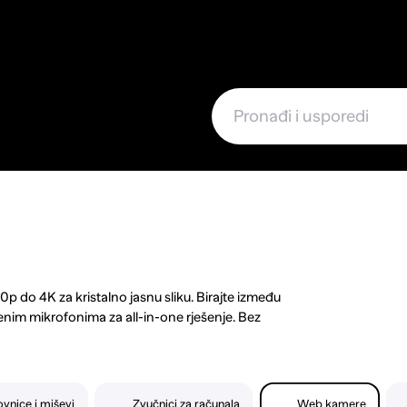
e
0p do 4K za kristalno jasnu sliku. Birajte između
im mikrofonima za all-in-one rješenje. Bez
vloganje, ovdje ćete pronaći uređaj koji će vašu
vnice i miševi
Zvučnici za računala
Web kamere