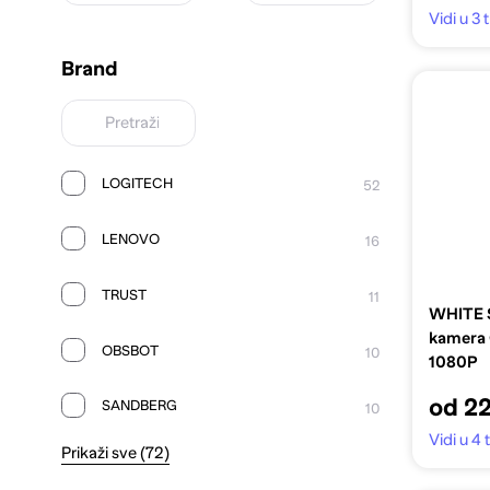
Vidi u 3
Brand
LOGITECH
52
LENOVO
16
TRUST
11
WHITE 
kamera
OBSBOT
10
1080P
od 2
SANDBERG
10
Vidi u 4
Prikaži sve (72)