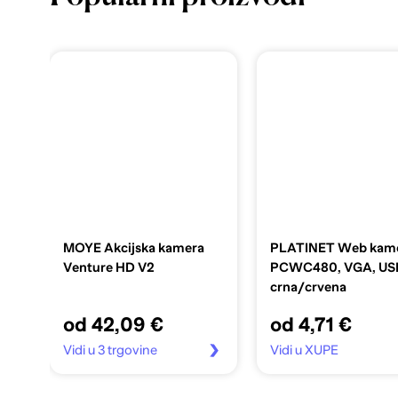
MOYE Akcijska kamera
PLATINET Web kam
Venture HD V2
PCWC480, VGA, USB
crna/crvena
od 42,09 €
od 4,71 €
Vidi u 3 trgovine
Vidi u XUPE