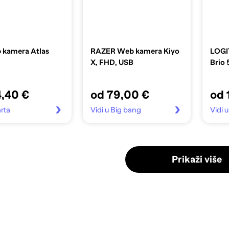
kamera Atlas
RAZER Web kamera Kiyo
LOGI
X, FHD, USB
Brio 
4,40 €
od 79,00 €
od 
arta
Vidi u Big bang
Vidi 
Prikaži više