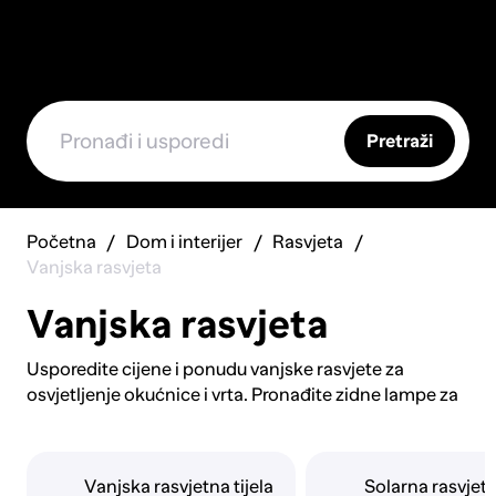
Pretraži
Početna
Dom i interijer
Rasvjeta
Vanjska rasvjeta
Vanjska rasvjeta
Usporedite cijene i ponudu vanjske rasvjete za
osvjetljenje okućnice i vrta. Pronađite zidne lampe za
ulaz i fasadu u raznim stilovima. Istražite solarne
svjetiljke za staze i cvjetnjake bez potrebe za žicama.
Birajte između podnih reflektora za naglašavanje
Vanjska rasvjetna tijela
Solarna rasvjet