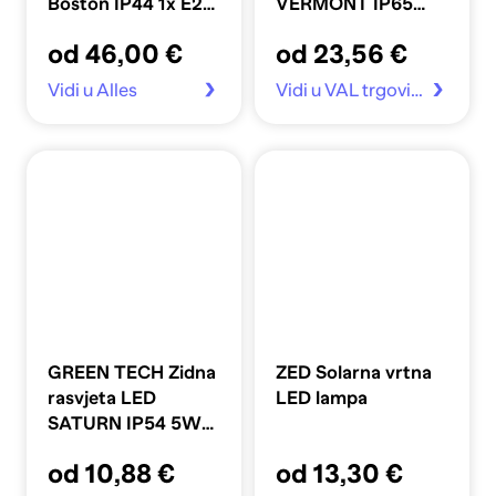
Boston IP44 1x E27
VERMONT IP65
23W 45 cm, bijela
6W 3000K, crna
od 46,00 €
od 23,56 €
Vidi u Alles
Vidi u VAL trgovina
GREEN TECH Zidna
ZED Solarna vrtna
rasvjeta LED
LED lampa
SATURN IP54 5W
3000K, crna
od 10,88 €
od 13,30 €