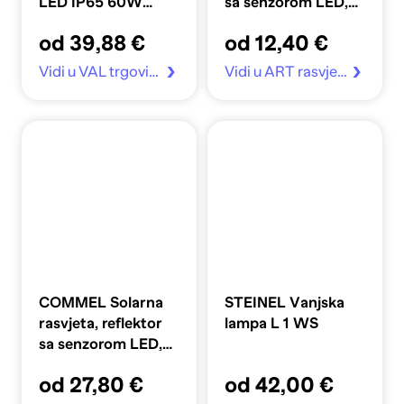
LED IP65 60W
sa senzorom LED,
6000K, crna
3W, 200lm, 4000K,
od 39,88 €
od 12,40 €
IP44
Vidi u VAL trgovina
Vidi u ART rasvjeta
COMMEL Solarna
STEINEL Vanjska
rasvjeta, reflektor
lampa L 1 WS
sa senzorom LED,
4,5W, 430lm,
od 27,80 €
od 42,00 €
4000K, IP44