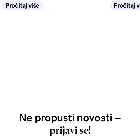
život u kuhinji biti jednostavan
selidbe tra
Pročitaj više
Pročitaj v
sljedećih deset godina.
Ne propusti novosti –
prijavi se!