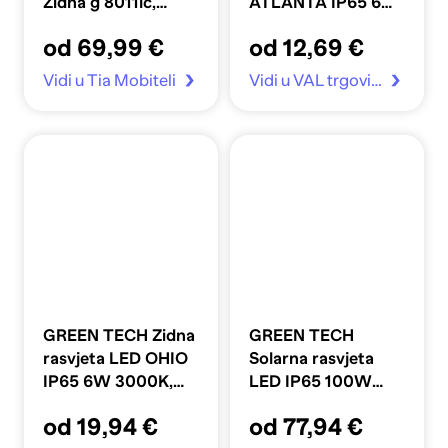
Zidna g 8011lc,
ATLANTA IP65 6W
4026
3000K, crna
od 69,99 €
od 12,69 €
Vidi u Tia Mobiteli
Vidi u VAL trgovina
GREEN TECH Zidna
GREEN TECH
rasvjeta LED OHIO
Solarna rasvjeta
IP65 6W 3000K,
LED IP65 100W
crna
6000K 58 cm, crna
od 19,94 €
od 77,94 €