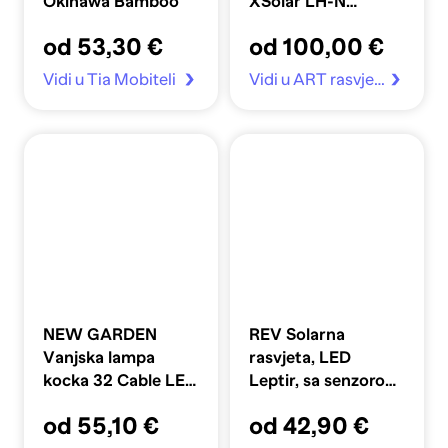
Okinawa Bamboo
XSolar LH-N
antracit
od 53,30 €
od 100,00 €
Vidi u Tia Mobiteli
Vidi u ART rasvjeta
NEW GARDEN
REV Solarna
Vanjska lampa
rasvjeta, LED
kocka 32 Cable LED
Leptir, sa senzorom,
bijela
3,2W, crna
od 55,10 €
od 42,90 €