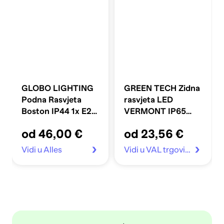
GLOBO LIGHTING
GREEN TECH Zidna
Podna Rasvjeta
rasvjeta LED
Boston IP44 1x E27
VERMONT IP65
23W 45 cm, bijela
6W 3000K, crna
od 46,00 €
od 23,56 €
Vidi u Alles
Vidi u VAL trgovina